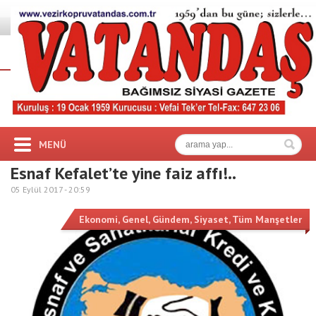
MENÜ
Esnaf Kefalet’te yine faiz affı!..
05 Eylül 2017 -
20:59
Ekonomi
,
Genel
,
Gündem
,
Siyaset
,
Tüm Manşetler