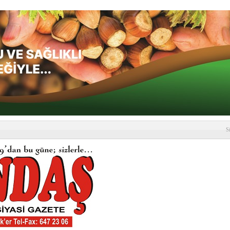
S
depremi yaşandı!
SLENME
etmelik kapsamlı şekilde