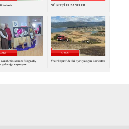
iklerimiz
NÖBETÇİ ECZANELER
Genel
Genel
 zarafetin sanatı filografi,
Vezirköprü’de iki ayrı yangın korkuttu
e geleceğe taşınıyor