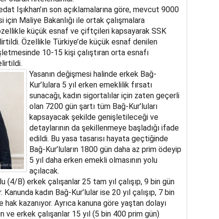
edat Işıkhan’ın son açıklamalarına göre, mevcut 9000
i için Maliye Bakanlığı ile ortak çalışmalara
 özellikle küçük esnaf ve çiftçileri kapsayarak SSK
irtildi. Özellikle Türkiye’de küçük esnaf denilen
işletmesinde 10-15 kişi çalıştıran orta esnafı
rtildi.
Yasanın değişmesi halinde erkek Bağ-
Kur’lulara 5 yıl erken emeklilik fırsatı
sunacağı, kadın sigortalılar için zaten geçerli
olan 7200 gün şartı tüm Bağ-Kur’luları
kapsayacak şekilde genişletileceği ve
detaylarının da şekillenmeye başladığı ifade
edildi. Bu yasa tasarısı hayata geçtiğinde
Bağ-Kur’luların 1800 gün daha az prim ödeyip
5 yıl daha erken emekli olmasının yolu
açılacak.
(4/B) erkek çalışanlar 25 tam yıl çalışıp, 9 bin gün
 Kanunda kadın Bağ-Kur’lular ise 20 yıl çalışıp, 7 bin
e hak kazanıyor. Ayrıca kanuna göre yaştan dolayı
ın ve erkek çalışanlar 15 yıl (5 bin 400 prim gün)