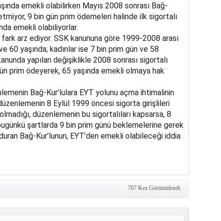
 yaşında emekli olabilirken Mayıs 2008 sonrası Bağ-
etmiyor, 9 bin gün prim ödemeleri halinde ilk sigortalı
da emekli olabiliyorlar.
r fark arz ediyor. SSK kanununa göre 1999-2008 arası
 ve 60 yaşında; kadınlar ise 7 bin prim gün ve 58
anunda yapılan değişiklikle 2008 sonrası sigortalı
 gün prim ödeyerek, 65 yaşında emekli olmaya hak
emenin Bağ-Kur’lulara EYT yolunu açma ihtimalinin
 düzenlemenin 8 Eylül 1999 öncesi sigorta girişlileri
lmadığı, düzenlemenin bu sigortalıları kapsarsa, 8
 bugünkü şartlarda 9 bin prim günü beklemelerine gerek
duran Bağ-Kur’lunun, EYT’den emekli olabileceği iddia
707 Kez Görüntülendi.