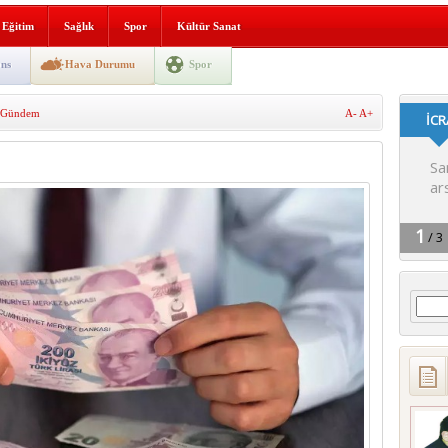
lografi, gençlerle geleceğe
Eğitim
Sağlık
Spor
Kültür Sanat
gın korkuttu
ns
Hava Durumu
Spor
 2’si Çocuk 5 Yaralı
Gündem
A-
A+
 yürüyüşü
Arama