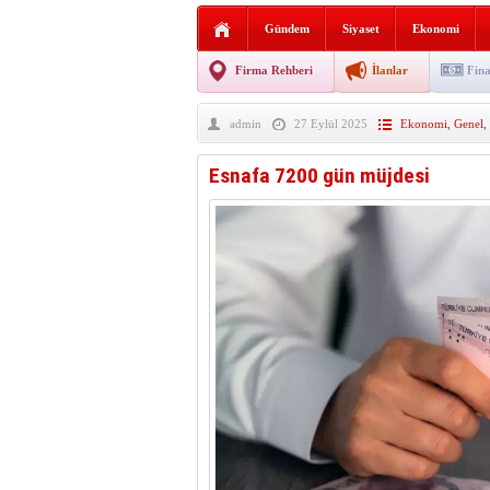
Sabır ve zarafetin sanatı fi
Gündem
Siyaset
Ekonomi
taşınıyor
Vezirköprü’de iki ayrı yan
Firma Rehberi
İlanlar
Fina
Hafif ticari araç takla attı!
admin
27 Eylül 2025
Ekonomi
,
Genel
,
“Yaz Seninle Güzel” doğa
Esnafa 7200 gün müjdesi