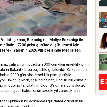
Vedat Işıkhan, Bakanlığının Maliye Bakanlığı ile
im gününü 7200 prim gününe düşürülmesi için
irterek, Yasanın 2026 yılı içerisinde Meclis’ten
ımsız çalışanların ödediği 9000 gün olan emeklilik prim
ların Bakanlıklarca başlatıldığı bildirildi. Bu kesimlerin
kesiminin 7200 gün olan emeklilik prim günüyle
yor. Bakan Işıkhan, açıklamasında, Bağ-Kur’lu esnafın
prim ödeme tahsilatının diğer SSK’lılara göre düşük
unda müjdeli haberi önümüzdeki yıl vereceklerini
edat Işıkhan’ın bu açıklaması gündeme oturarak bu
r olarak nitelendirildi.