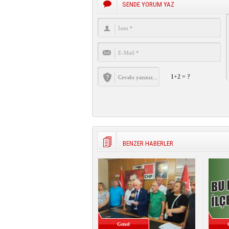
SENDE YORUM YAZ
1+2 = ?
BENZER HABERLER
Genel