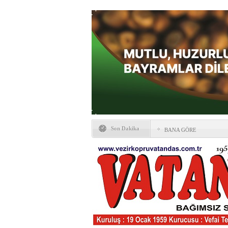
Son Dakika
BANA GÖRE
Vezirköprü CHP’de istifa 
HAYATIN İÇİNDEN BE
Kaybettiklerimiz
NÖBETÇİ ECZANELER
Okullarda yeni dönem: Yön
değişti