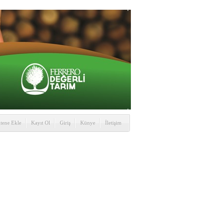
itene Ekle
Kayıt Ol
Giriş
Künye
İletişim