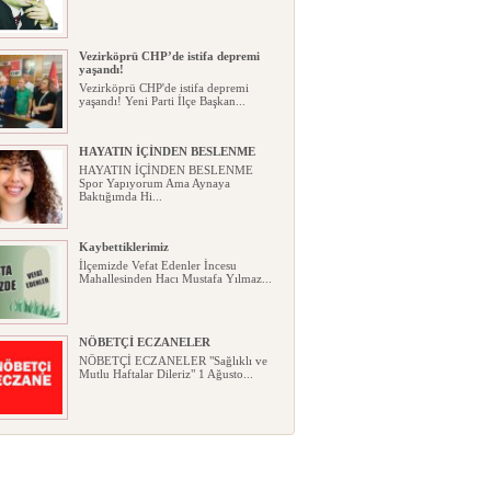
Vezirköprü CHP’de istifa depremi
yaşandı!
Vezirköprü CHP'de istifa depremi
yaşandı! Yeni Parti İlçe Başkan...
HAYATIN İÇİNDEN BESLENME
HAYATIN İÇİNDEN BESLENME
Spor Yapıyorum Ama Aynaya
Baktığımda Hi...
Kaybettiklerimiz
İlçemizde Vefat Edenler İncesu
Mahallesinden Hacı Mustafa Yılmaz...
NÖBETÇİ ECZANELER
NÖBETÇİ ECZANELER "Sağlıklı ve
Mutlu Haftalar Dileriz" 1 Ağusto...
Okullarda yeni dönem: Yönetmelik
kapsamlı şekilde değişti
Okullarda yeni dönem: Yönetmelik
kapsamlı şekilde değişti Resmî ...