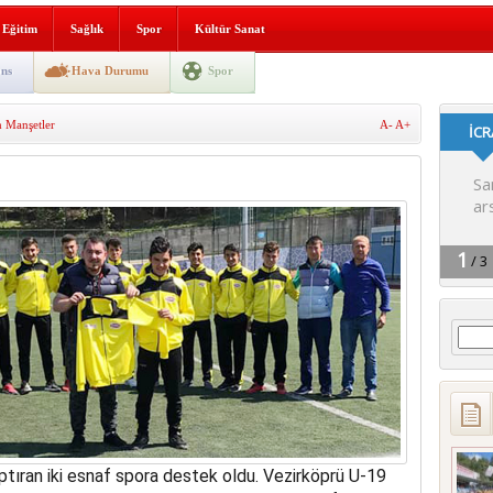
i yeni hizmet binası açıldı
Eğitim
Sağlık
Spor
Kültür Sanat
SLENME
ns
Hava Durumu
Spor
 Manşetler
A-
A+
depremi yaşandı!
Arama
tıran iki esnaf spora destek oldu. Vezirköprü U-19