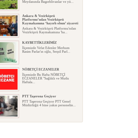
Meydanında Başpehlivanlar ve yü...
Ankara & Vezirköprü
Platformu’ndan Vezirköprü
Kaymakamına ‘hayırlı olsun’ ziyareti
Ankara & Vezirköprü Platformu'ndan
Vezirköprü Kaymakamına 'ha...
KAYBETTİKLERİMİZ
İlçemizde Vefat Edenler Merhum
Rasim Parlar'ın oğlu, Serpil Parl...
NÖBETÇİ ECZANELER
İlçemizde Bu Hafta NÖBETÇİ
ECZANELER "Sağlıklı ve Mutlu
Haftala...
PTT Taşerona Geçiyor
PTT Taşerona Geçiyor PTT Genel
Müdürlüğü 4 bine yakın personelin...
Erhan Parlar vefat etti
Erhan Parlar vefat etti Samsun'da
ikamet eden Vezirköprülü eski ...