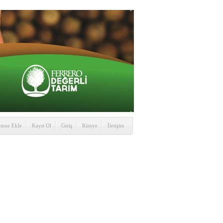
itene Ekle
Kayıt Ol
Giriş
Künye
İletişim