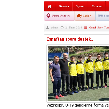
AGD Vezirköprü Temsilciliğ
Gündem
Siyaset
Ekonomi
HAYATIN İÇİNDEN BE
Firma Rehberi
İlanlar
Fina
BANA GÖRE
admin
24 Nisan 2018
Genel
,
Spor
,
Tüm
Vezirköprü CHP’de istifa 
Esnaftan spora destek..
Vezirköprü U-19 gençlerine forma yap