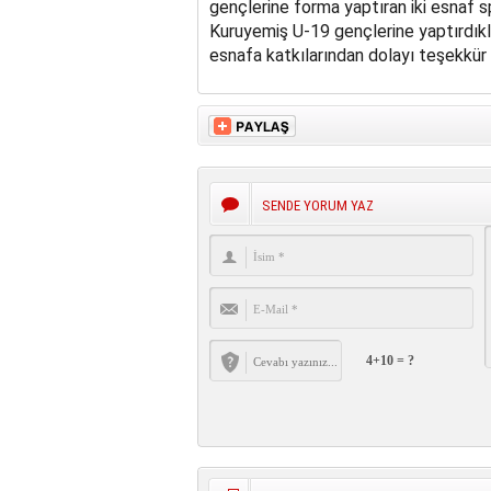
gençlerine forma yaptıran iki esnaf 
Kuruyemiş U-19 gençlerine yaptırdıklar
esnafa katkılarından dolayı teşekkür e
SENDE YORUM YAZ
4+10 = ?