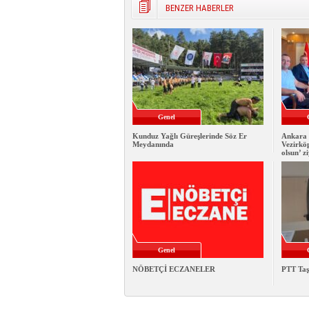
BENZER HABERLER
Genel
Kunduz Yağlı Güreşlerinde Söz Er
Ankara 
Meydanında
Vezirkö
olsun’ z
Genel
NÖBETÇİ ECZANELER
PTT Taş