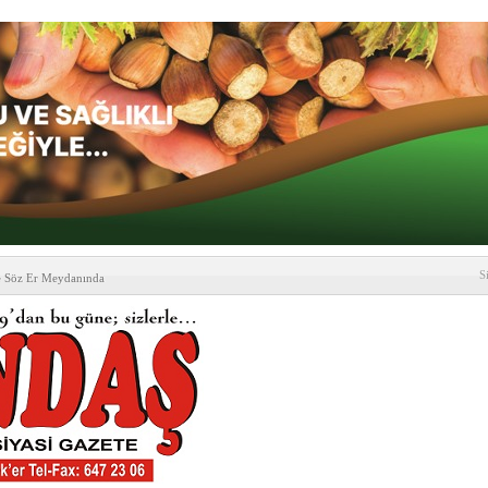
S
e Söz Er Meydanında
formu’ndan Vezirköprü
’ ziyareti