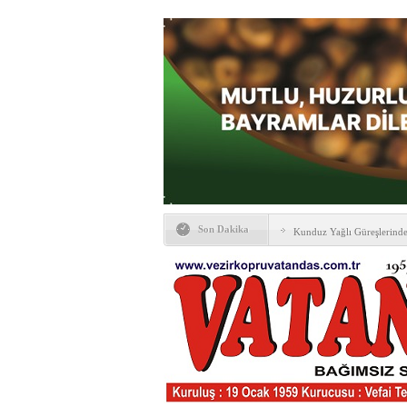
Son Dakika
Kunduz Yağlı Güreşlerind
Ankara & Vezirköprü Plat
Kaymakamına ‘hayırlı olsun
KAYBETTİKLERİMİZ
NÖBETÇİ ECZANELER
PTT Taşerona Geçiyor
Erhan Parlar vefat etti