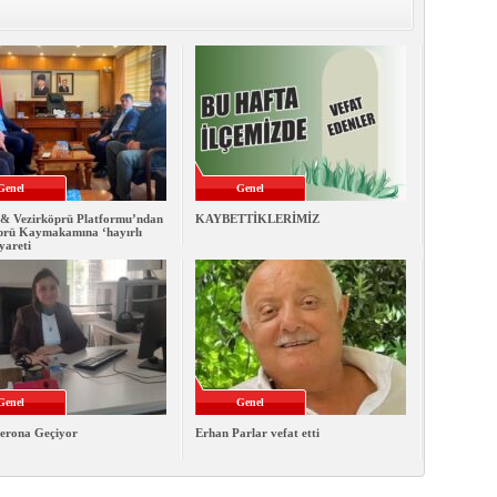
Genel
Genel
& Vezirköprü Platformu’ndan
KAYBETTİKLERİMİZ
prü Kaymakamına ‘hayırlı
iyareti
Genel
Genel
erona Geçiyor
Erhan Parlar vefat etti