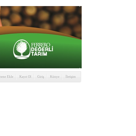
itene Ekle
Kayıt Ol
Giriş
Künye
İletişim