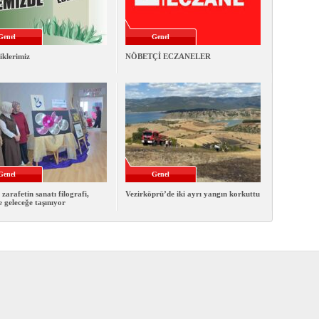
Genel
Genel
iklerimiz
NÖBETÇİ ECZANELER
Genel
Genel
 zarafetin sanatı filografi,
Vezirköprü’de iki ayrı yangın korkuttu
e geleceğe taşınıyor