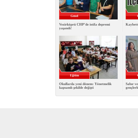
Genel
Vezirköprü CHP’de istifa depremi
Kaybett
yaşandı!
Eğitim
Okullarda yeni dönem: Yönetmelik
Sabır ve
kapsamlı şekilde değişti
gençlerl