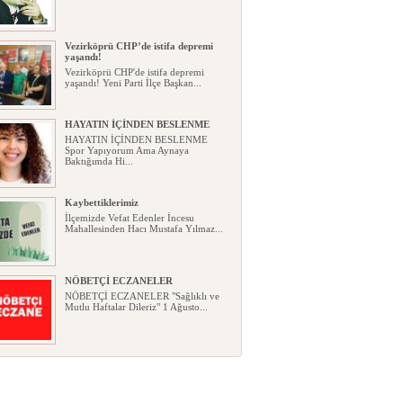
Vezirköprü CHP’de istifa depremi
yaşandı!
Vezirköprü CHP'de istifa depremi
yaşandı! Yeni Parti İlçe Başkan...
HAYATIN İÇİNDEN BESLENME
HAYATIN İÇİNDEN BESLENME
Spor Yapıyorum Ama Aynaya
Baktığımda Hi...
Kaybettiklerimiz
İlçemizde Vefat Edenler İncesu
Mahallesinden Hacı Mustafa Yılmaz...
NÖBETÇİ ECZANELER
NÖBETÇİ ECZANELER "Sağlıklı ve
Mutlu Haftalar Dileriz" 1 Ağusto...
Okullarda yeni dönem: Yönetmelik
kapsamlı şekilde değişti
Okullarda yeni dönem: Yönetmelik
kapsamlı şekilde değişti Resmî ...