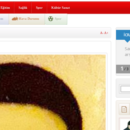
lografi, gençlerle geleceğe
Eğitim
Sağlık
Spor
Kültür Sanat
gın korkuttu
ns
Hava Durumu
Spor
 2’si Çocuk 5 Yaralı
A-
A+
 yürüyüşü
Arama