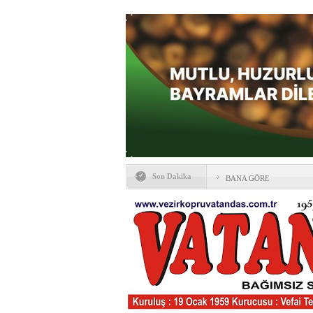
Son Dakika
BANA GÖRE
Vezirköprü CHP’de istifa 
HAYATIN İÇİNDEN BE
Kaybettiklerimiz
NÖBETÇİ ECZANELER
Okullarda yeni dönem: Yön
değişti