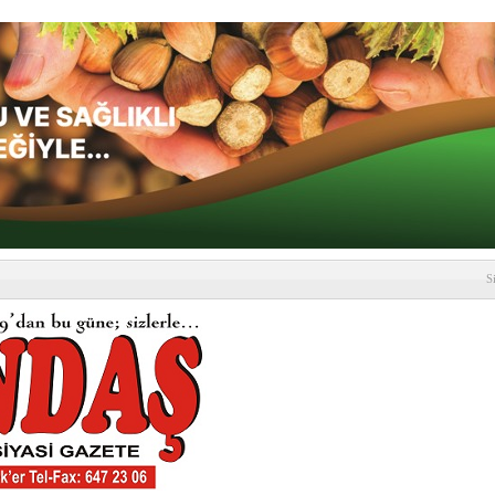
S
depremi yaşandı!
SLENME
etmelik kapsamlı şekilde