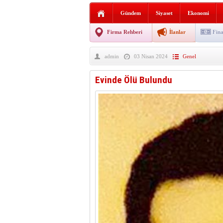
Sabır ve zarafetin sanatı fi
Gündem
Siyaset
Ekonomi
taşınıyor
Vezirköprü’de iki ayrı yan
Firma Rehberi
İlanlar
Fina
Hafif ticari araç takla attı!
admin
03 Nisan 2024
Genel
“Yaz Seninle Güzel” doğa
Evinde Ölü Bulundu