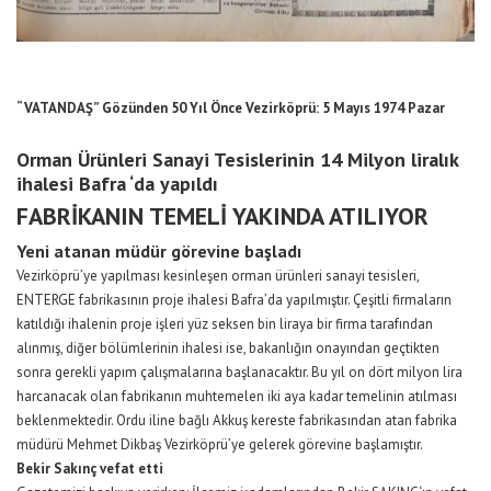
“VATANDAŞ” Gözünden 50 Yıl Önce Vezirköprü: 5 Mayıs 1974 Pazar
Orman Ürünleri Sanayi Tesislerinin 14 Milyon liralık
ihalesi Bafra ‘da yapıldı
FABRİKANIN TEMELİ YAKINDA ATILIYOR
Yeni atanan müdür görevine başladı
Vezirköprü’ye yapılması kesinleşen orman ürünleri sanayi tesisleri,
ENTERGE fabrikasının proje ihalesi Bafra’da yapılmıştır. Çeşitli firmaların
katıldığı ihalenin proje işleri yüz seksen bin liraya bir firma tarafından
alınmış, diğer bölümlerinin ihalesi ise, bakanlığın onayından geçtikten
sonra gerekli yapım çalışmalarına başlanacaktır. Bu yıl on dört milyon lira
harcanacak olan fabrikanın muhtemelen iki aya kadar temelinin atılması
beklenmektedir. Ordu iline bağlı Akkuş kereste fabrikasından atan fabrika
müdürü Mehmet Dikbaş Vezirköprü’ye gelerek görevine başlamıştır.
Bekir Sakınç vefat etti