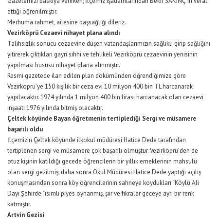
Gazetemizi baskıya verirken; İlçemiz işadamlarından Bekir SAKINÇ ‘ın vefat
ettiği öğrenilmiştir.
Merhuma rahmet, ailesine başsağlığı dileriz.
Vezirköprü Cezaevi nihayet plana alındı
Talihsizlik sonucu cezaevine düşen vatandaşlarımızın sağlıklı girip sağlığını
yitirerek çıktıkları gayri sıhhi ve tehlikeli Vezirköprü cezaevinin yenisinin
yapılması hususu nihayet plana alınmıştır.
Resmi gazetede ilan edilen plan dökümünden öğrendiğimize göre
Vezirköprü’ye 150 kişilik bir ceza evi 10 milyon 400 bin TL harcanarak
yapılacaktır. 1974 yılında 1 milyon 400 bin lirası harcanacak olan cezaevi
inşaatı 1976 yılında bitmiş olacaktır.
Çeltek köyünde Bayan öğretmenin tertiplediği
Sergi ve müsamere
başarılı oldu
İlçemizin Çeltek köyünde ilkokul müdüresi Hatice Dede tarafından
tertiplenen sergi ve müsamere çok başarılı olmuştur. Vezirköprü’den de
otuz kişinin katıldığı gecede öğrencilerin bir yıllık emeklerinin mahsulü
olan sergi gezilmiş, daha sonra Okul Müdüresi Hatice Dede yaptığı açılış
konuşmasından sonra köy öğrencilerinin sahneye koydukları “Köylü Ali
Dayı Şehirde “isimli piyes oynanmış, şiir ve fıkralar geceye ayrı bir renk
katmıştır.
Artvin Gezisi