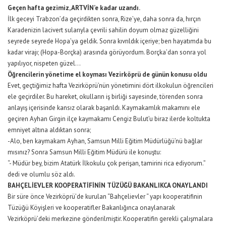
Geçen hafta gezimiz, ARTVİN’e kadar uzandı.
İlk geceyi Trabzon’da geçirdikten sonra, Rize’ye, daha sonra da, hırçın
Karadenizin lacivert sularıyla çevrili sahilin doyum olmaz güzelliğini
seyrede seyrede Hopa’ya geldik. Sonra kıvrıldık içeriye; ben hayatımda bu
kadar virajı; (Hopa-Borçka) arasında görüyordum. Borçka’dan sonra yol
yapılıyor, nispeten güzel…
Öğrencilerin yönetime el koyması Vezirköprü de günün konusu oldu
Evet, geçtiğimiz hafta Vezirköprü’nün yönetimini dört ilkokulun öğrencileri
ele geçirdiler. Bu hareket, okulların iş birliği sayesinde, törenden sonra
anlayış içerisinde kansız olarak başarıldı. Kaymakamlık makamını ele
geçiren Ayhan Girgin ilçe kaymakamı Cengiz Bulut’u biraz ilerde koltukta
emniyet altına aldıktan sonra;
-Alo, ben kaymakam Ayhan, Samsun Milli Eğitim Müdürlüğü’nü bağlar
mısınız? Sonra Samsun Milli Eğitim Müdürü ile konuştu:
“- Müdür bey, bizim Atatürk İlkokulu çok perişan, tamirini rica ediyorum.”
dedi ve olumlu söz aldı.
BAHÇELİEVLER KOOPERATİFİNİN TÜZÜĞÜ BAKANLIKCA ONAYLANDI
Bir süre önce Vezirköprü’de kurulan “Bahçelievler “ yapı kooperatifinin
Tüzüğü Köyişleri ve kooperatifler Bakanlığınca onaylanarak
Vezirköprü’deki merkezine gönderilmiştir. Kooperatifin gerekli çalışmalara