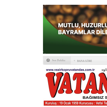
Son Dakika
BANA GÖRE
Vezirköprü CHP’de istifa 
HAYATIN İÇİNDEN BE
Kaybettiklerimiz
NÖBETÇİ ECZANELER
Okullarda yeni dönem: Yön
değişti