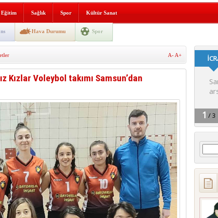
lografi, gençlerle geleceğe
Eğitim
Sağlık
Spor
Kültür Sanat
gın korkuttu
ns
Hava Durumu
Spor
 2’si Çocuk 5 Yaralı
tler
A-
A+
 yürüyüşü
ız Kızlar Voleybol takımı Samsun’dan
Arama