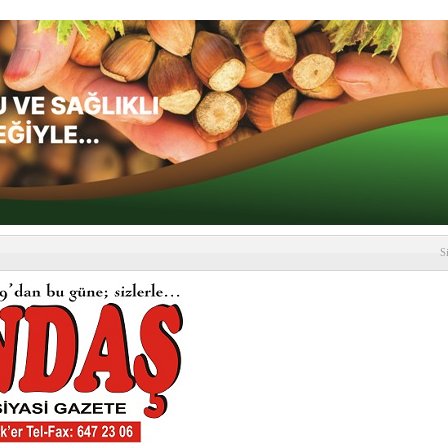
S
depremi yaşandı!
SLENME
etmelik kapsamlı şekilde