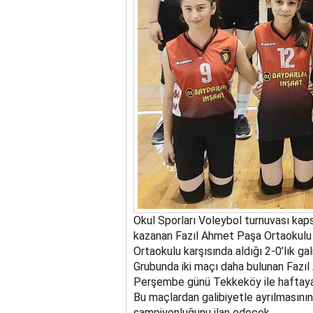
Okul Sporları Voleybol turnuvası ka
kazanan Fazıl Ahmet Paşa Ortaokulu Y
Ortaokulu karşısında aldığı 2-0’lık gal
Grubunda iki maçı daha bulunan Fazıl
Perşembe günü Tekkeköy ile haftaya 
Bu maçlardan galibiyetle ayrılmasını
şampiyonluğunu ilan edecek.