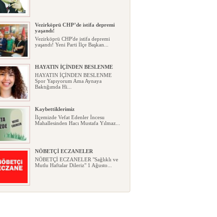
Vezirköprü CHP’de istifa depremi
yaşandı!
Vezirköprü CHP'de istifa depremi
yaşandı! Yeni Parti İlçe Başkan...
HAYATIN İÇİNDEN BESLENME
HAYATIN İÇİNDEN BESLENME
Spor Yapıyorum Ama Aynaya
Baktığımda Hi...
Kaybettiklerimiz
İlçemizde Vefat Edenler İncesu
Mahallesinden Hacı Mustafa Yılmaz...
NÖBETÇİ ECZANELER
NÖBETÇİ ECZANELER "Sağlıklı ve
Mutlu Haftalar Dileriz" 1 Ağusto...
Okullarda yeni dönem: Yönetmelik
kapsamlı şekilde değişti
Okullarda yeni dönem: Yönetmelik
kapsamlı şekilde değişti Resmî ...