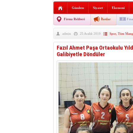
Sabır ve zarafetin sanatı fi
Gündem
Siyaset
Ekonomi
taşınıyor
Vezirköprü’de iki ayrı yan
Firma Rehberi
İlanlar
Fina
Hafif ticari araç takla attı!
admin
25 Aralık 2019
Spor
,
Tüm Manşe
“Yaz Seninle Güzel” doğa
Fazıl Ahmet Paşa Ortaokulu Yıld
Galibiyetle Döndüler