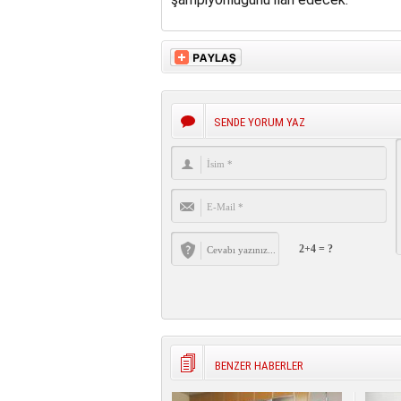
SENDE YORUM YAZ
2+4 = ?
BENZER HABERLER