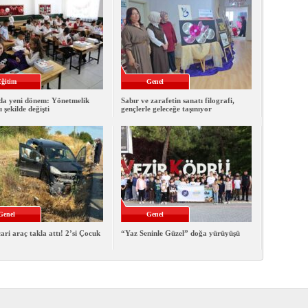
ğitim
Genel
da yeni dönem: Yönetmelik
Sabır ve zarafetin sanatı filografi,
 şekilde değişti
gençlerle geleceğe taşınıyor
Genel
Genel
cari araç takla attı! 2’si Çocuk
“Yaz Seninle Güzel” doğa yürüyüşü