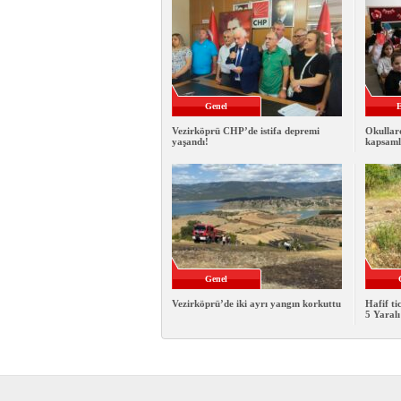
Genel
E
Vezirköprü CHP’de istifa depremi
Okullar
yaşandı!
kapsamlı
Genel
Vezirköprü’de iki ayrı yangın korkuttu
Hafif ti
5 Yaralı