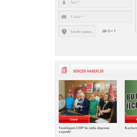
10+5 = ?
BENZER HABERLER
Genel
Vezirköprü CHP’de istifa depremi
Kaybett
yaşandı!