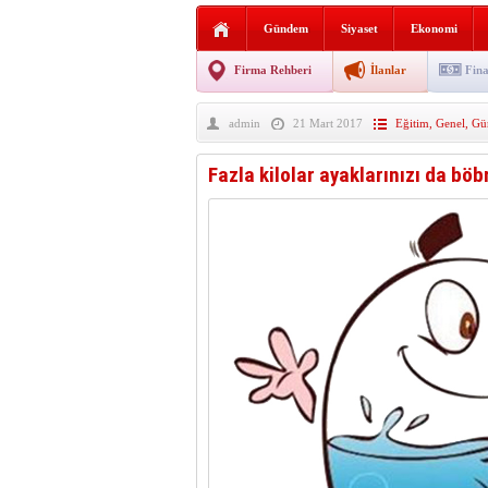
Sabır ve zarafetin sanatı fi
Gündem
Siyaset
Ekonomi
taşınıyor
Vezirköprü’de iki ayrı yan
Firma Rehberi
İlanlar
Fina
Hafif ticari araç takla attı!
admin
21 Mart 2017
Eğitim
,
Genel
,
Gü
“Yaz Seninle Güzel” doğa
Fazla kilolar ayaklarınızı da böb