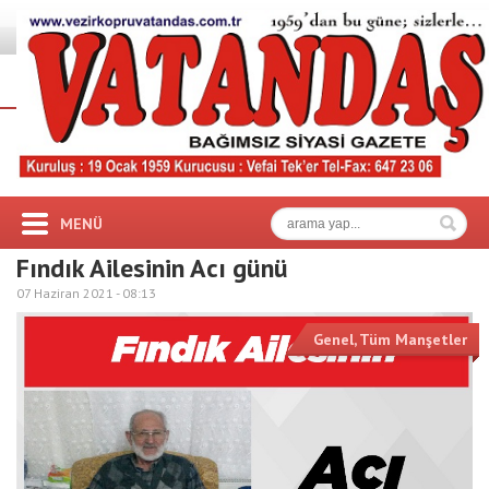
MENÜ
Fındık Ailesinin Acı günü
07 Haziran 2021 -
08:13
Genel
,
Tüm Manşetler