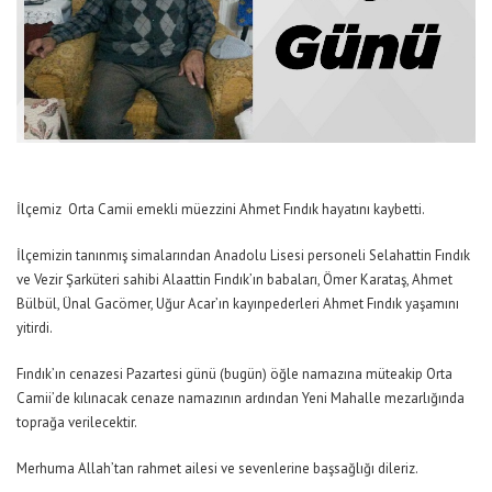
İlçemiz Orta Camii emekli müezzini Ahmet Fındık hayatını kaybetti.
İlçemizin tanınmış simalarından Anadolu Lisesi personeli Selahattin Fındık
ve Vezir Şarküteri sahibi Alaattin Fındık’ın babaları, Ömer Karataş, Ahmet
Bülbül, Ünal Gacömer, Uğur Acar’ın kayınpederleri Ahmet Fındık yaşamını
yitirdi.
Fındık’ın cenazesi Pazartesi günü (bugün) öğle namazına müteakip Orta
Camii’de kılınacak cenaze namazının ardından Yeni Mahalle mezarlığında
toprağa verilecektir.
Merhuma Allah’tan rahmet ailesi ve sevenlerine başsağlığı dileriz.