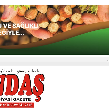
S
depremi yaşandı!
SLENME
etmelik kapsamlı şekilde