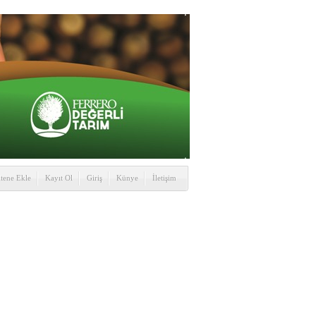
itene Ekle
Kayıt Ol
Giriş
Künye
İletişim