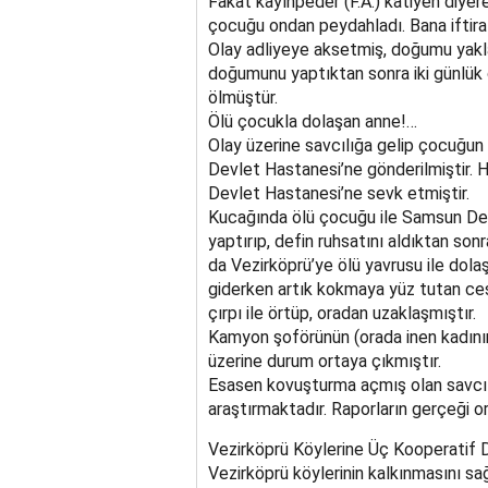
Fakat kayınpeder (F.A.) katiyen diyer
çocuğu ondan peydahladı. Bana iftira a
Olay adliyeye aksetmiş, doğumu yak
doğumunu yaptıktan sonra iki günlük 
ölmüştür.
Ölü çocukla dolaşan anne!…
Olay üzerine savcılığa gelip çocuğun ö
Devlet Hastanesi’ne gönderilmiştir.
Devlet Hastanesi’ne sevk etmiştir.
Kucağında ölü çocuğu ile Samsun Dev
yaptırıp, defin ruhsatını aldıktan son
da Vezirköprü’ye ölü yavrusu ile dola
giderken artık kokmaya yüz tutan cese
çırpı ile örtüp, oradan uzaklaşmıştır.
Kamyon şoförünün (orada inen kadının
üzerine durum ortaya çıkmıştır.
Esasen kovuşturma açmış olan savcıl
araştırmaktadır. Raporların gerçeği 
Vezirköprü Köylerine Üç Kooperatif 
Vezirköprü köylerinin kalkınmasını sa