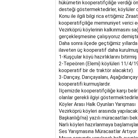
hükümetin kooperatifçiliğe verdiği öne
desteği göstermektedirler, köylüler d
Konu ile ilgili bilgi rica ettiğimiz Z
kooperatifçiliğe memnuniyet verici eği
Vezirköprü köylerinin kalkınmasını sa
gerçekleşmesine çalışıyoruz demiştir
Daha sonra ilçede geçtiğimiz yıllarda
ilaveten üç kooperatif daha kurulmuşt
1-Kuşçular köyü hazırlıklarını bitirm
2-Tepeören (Elemi) köylüleri 11/4/19
kooperatif bir de traktör alacaktır).
3-Darıçay, Darıçayalanı, Aşağıdarıçay
kooperatifi kurmuşlardır.
İlçemizde kooperatifçiliğe karşı belirl
olanlar gerekli ilgiyi göstermektedirle
Köyler Arası Halk Oyunları Yarışması
Vezirköprü köyleri arasında yapılacak 
Başkanlığı’na) yazılı müracaatları be
Narlı köyleri hazırlanmaya başlamışlar
Ses Yarışmasına Müracaatlar Artıyor