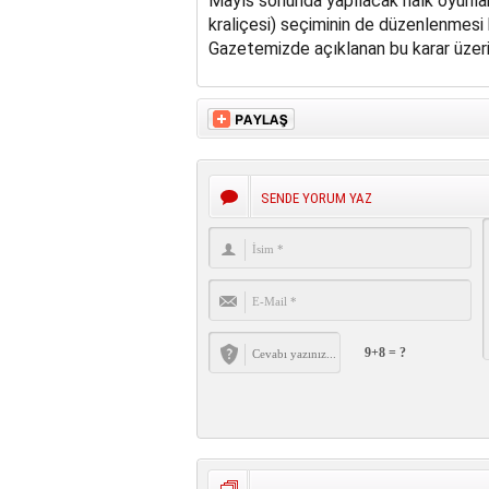
Mayıs sonunda yapılacak halk oyunları
kraliçesi) seçiminin de düzenlenmesi k
Gazetemizde açıklanan bu karar üzerine
SENDE YORUM YAZ
9+8 = ?