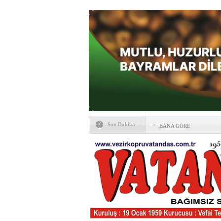
Son Dakika
BANA GÖRE
Vezirköprü CHP’de istifa 
HAYATIN İÇİNDEN BE
Kaybettiklerimiz
NÖBETÇİ ECZANELER
Okullarda yeni dönem: Yön
değişti