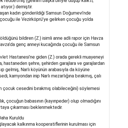
ek reddetmiş (gelinim başka biriyle düşüp kalktı,
tıyor.) demiştir.
laşan kadın gönderildiği Samsun Doğumevi’nde
çocuğu ile Vezirköprü’ye gelirken çocuğu yolda
ldüğünü bildiren (Z.) isimli anne adli rapor için Havza
 Havza’da genç anneyi kucağında çocuğu ile Samsun
let Hastanesi’ne giden (Z.) orada gerekli muayeneyi
ra, hastaneden şehre, şehirden garajlara ve garajlardan
şıp gelmiş, Narlı köyünün arabasıyla da köyüne
di, kamyondan inip Narlı mezarlığına bırakmış, çalı
 çocuk cesedini bırakmış olabileceğini) söylemesi
ık, çocuğun babasının (kayınpeder) olup olmadığını
ortaya çıkarması beklenmektedir.
Daha Kuruldu
ğlayacak kalkınma kooperatiflerinin kurulması için