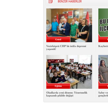
BENZER HABERLER
Genel
Vezirköprü CHP’de istifa depremi
Kaybett
yaşandı!
Eğitim
Okullarda yeni dönem: Yönetmelik
Sabır ve
kapsamlı şekilde değişti
gençlerl