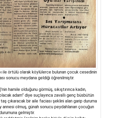
pı ile örtülü olarak köylülerce bulunan çocuk cesedinin
iası sonucu meydana geldiği öğrenilmiştir.
nin hamile olduğunu görmüş, sıkıştırınca kadın,
olacak adam” diye suçlayınca zavallı genç büsbütün
aş çıkaracak bir aile faciası şeklini alan garip duruma
ey annesi olmuş, günah sonucu peydahlanan çocuğun
durumuna gelmiştir.