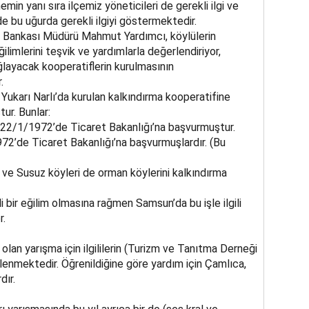
min yanı sıra ilçemiz yöneticileri de gerekli ilgi ve
e bu uğurda gerekli ilgiyi göstermektedir.
iraat Bankası Müdürü Mahmut Yardımcı, köylülerin
limlerini teşvik ve yardımlarla değerlendiriyor,
ğlayacak kooperatiflerin kurulmasının
.
 Yukarı Narlı’da kurulan kalkındırma kooperatifine
ur. Bunlar:
iş 22/1/1972’de Ticaret Bakanlığı’na başvurmuştur.
72’de Ticaret Bakanlığı’na başvurmuşlardır. (Bu
 ve Susuz köyleri de orman köylerini kalkındırma
i bir eğilim olmasına rağmen Samsun’da bu işle ilgili
r.
olan yarışma için ilgililerin (Turizm ve Tanıtma Derneği
klenmektedir. Öğrenildiğine göre yardım için Çamlıca,
dır.