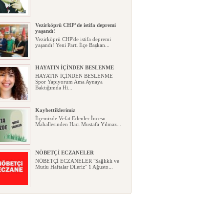
Vezirköprü CHP’de istifa depremi
yaşandı!
Vezirköprü CHP'de istifa depremi
yaşandı! Yeni Parti İlçe Başkan...
HAYATIN İÇİNDEN BESLENME
HAYATIN İÇİNDEN BESLENME
Spor Yapıyorum Ama Aynaya
Baktığımda Hi...
Kaybettiklerimiz
İlçemizde Vefat Edenler İncesu
Mahallesinden Hacı Mustafa Yılmaz...
NÖBETÇİ ECZANELER
NÖBETÇİ ECZANELER "Sağlıklı ve
Mutlu Haftalar Dileriz" 1 Ağusto...
Okullarda yeni dönem: Yönetmelik
kapsamlı şekilde değişti
Okullarda yeni dönem: Yönetmelik
kapsamlı şekilde değişti Resmî ...