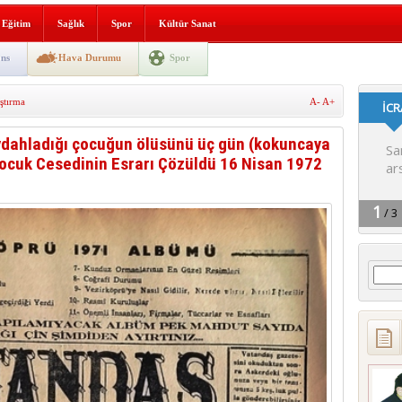
lografi, gençlerle geleceğe
Eğitim
Sağlık
Spor
Kültür Sanat
gın korkuttu
ns
Hava Durumu
Spor
 2’si Çocuk 5 Yaralı
ştırma
A-
A+
 yürüyüşü
dahladığı çocuğun ölüsünü üç gün (kokuncaya
Çocuk Cesedinin Esrarı Çözüldü 16 Nisan 1972
Arama