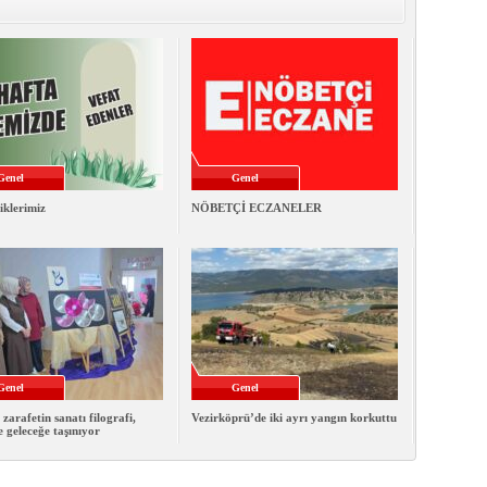
Genel
Genel
iklerimiz
NÖBETÇİ ECZANELER
Genel
Genel
 zarafetin sanatı filografi,
Vezirköprü’de iki ayrı yangın korkuttu
e geleceğe taşınıyor