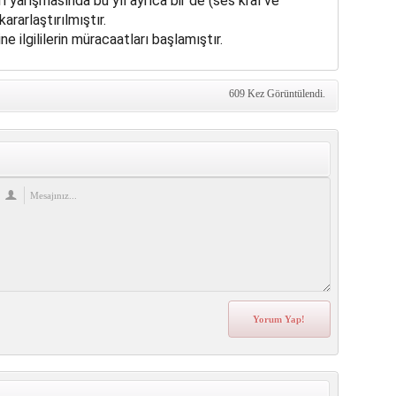
 yarışmasında bu yıl ayrıca bir de (ses kral ve
ararlaştırılmıştır.
 ilgililerin müracaatları başlamıştır.
609 Kez Görüntülendi.