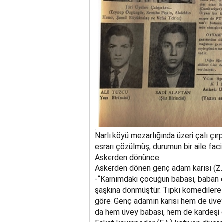
Narlı köyü mezarlığında üzeri çalı çır
esrarı çözülmüş, durumun bir aile fac
Askerden dönünce
Askerden dönen genç adam karısı (Z.)’
-“Karnımdaki çocuğun babası, baban 
şaşkına dönmüştür. Tıpkı komedilere t
göre: Genç adamın karısı hem de üv
da hem üvey babası, hem de kardeşi 