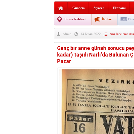
Sabır ve zarafetin sanatı fi
Gündem
Siyaset
Ekonomi
taşınıyor
Vezirköprü’de iki ayrı yan
Firma Rehberi
İlanlar
Fina
Hafif ticari araç takla attı!
admin
13 Nisan 2022
Anı İnceleme Ara
“Yaz Seninle Güzel” doğa
Genç bir anne günah sonucu pey
kadar) taşıdı Narlı’da Bulunan 
Pazar