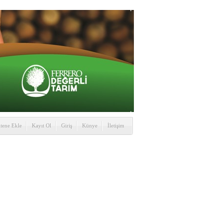
itene Ekle
Kayıt Ol
Giriş
Künye
İletişim