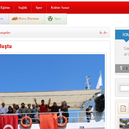
i yeni hizmet binası açıldı
Eğitim
Sağlık
Spor
Kültür Sanat
SLENME
ns
Hava Durumu
Spor
nşetler
A-
A+
depremi yaşandı!
luştu
Arama