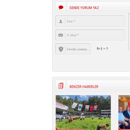
SENDE YORUM YAZ
9+1 = ?
BENZER HABERLER