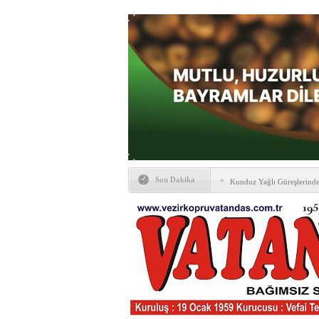
Son Dakika
Kunduz Yağlı Güreşlerind
Ankara & Vezirköprü Plat
Kaymakamına ‘hayırlı olsun
KAYBETTİKLERİMİZ
NÖBETÇİ ECZANELER
PTT Taşerona Geçiyor
Erhan Parlar vefat etti