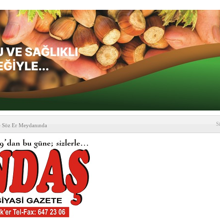
S
e Söz Er Meydanında
formu’ndan Vezirköprü
’ ziyareti