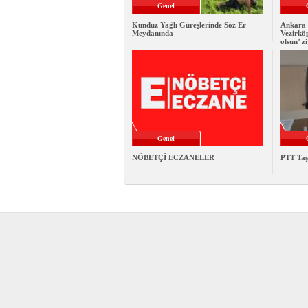
Genel
Kunduz Yağlı Güreşlerinde Söz Er
Ankara 
Meydanında
Vezirkö
olsun’ z
Genel
NÖBETÇİ ECZANELER
PTT Taş