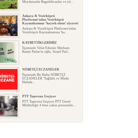
Meydanında Başpehlivanlar ve yü...
Ankara & Vezirköprü
Platformu’ndan Vezirköprü
Kaymakamına ‘hayırlı olsun’ ziyareti
Ankara & Vezirköprü Platformu'ndan
Vezirköprü Kaymakamına 'ha...
KAYBETTİKLERİMİZ
İlçemizde Vefat Edenler Merhum
Rasim Parlar'ın oğlu, Serpil Parl...
NÖBETÇİ ECZANELER
İlçemizde Bu Hafta NÖBETÇİ
ECZANELER "Sağlıklı ve Mutlu
Haftala...
PTT Taşerona Geçiyor
PTT Taşerona Geçiyor PTT Genel
Müdürlüğü 4 bine yakın personelin...
Erhan Parlar vefat etti
Erhan Parlar vefat etti Samsun'da
ikamet eden Vezirköprülü eski ...