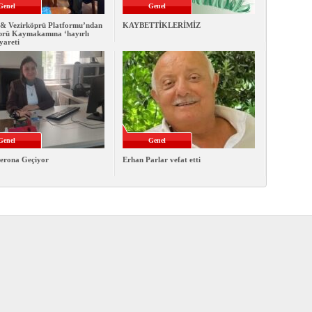
Genel
Genel
& Vezirköprü Platformu’ndan
KAYBETTİKLERİMİZ
prü Kaymakamına ‘hayırlı
iyareti
Genel
Genel
erona Geçiyor
Erhan Parlar vefat etti