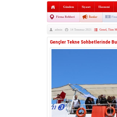
AGD Vezirköprü Temsilciliğ
Gündem
Siyaset
Ekonomi
HAYATIN İÇİNDEN BE
Firma Rehberi
İlanlar
Fina
BANA GÖRE
admin
14 Temmuz 2021
Genel
,
Tüm Ma
Vezirköprü CHP’de istifa 
Gençler Tekne Sohbetlerinde Bu