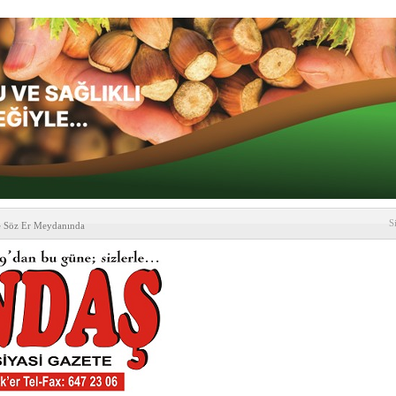
S
e Söz Er Meydanında
formu’ndan Vezirköprü
’ ziyareti