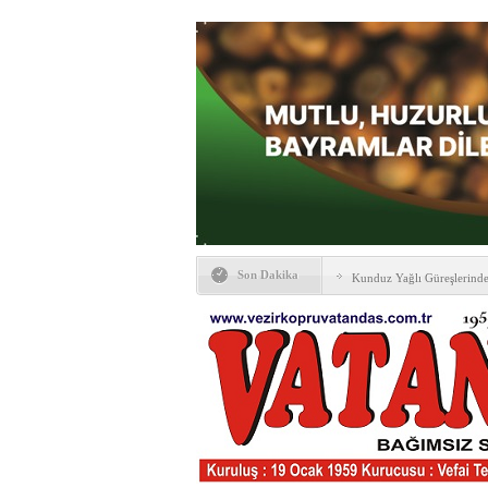
Son Dakika
Kunduz Yağlı Güreşlerind
Ankara & Vezirköprü Plat
Kaymakamına ‘hayırlı olsun
KAYBETTİKLERİMİZ
NÖBETÇİ ECZANELER
PTT Taşerona Geçiyor
Erhan Parlar vefat etti