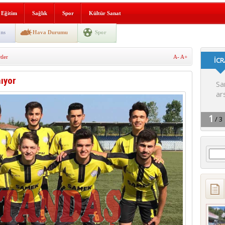
i yeni hizmet binası açıldı
Eğitim
Sağlık
Spor
Kültür Sanat
SLENME
ns
Hava Durumu
Spor
ler
A-
A+
depremi yaşandı!
ıyor
Arama