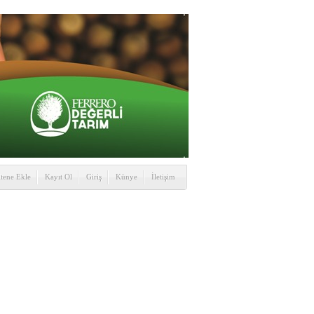
itene Ekle
Kayıt Ol
Giriş
Künye
İletişim