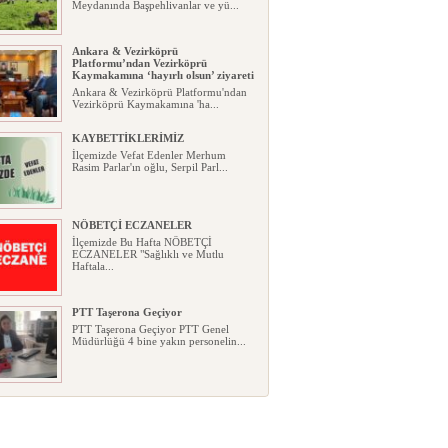
Meydanında Başpehlivanlar ve yü...
Ankara & Vezirköprü
Platformu’ndan Vezirköprü
Kaymakamına ‘hayırlı olsun’ ziyareti
Ankara & Vezirköprü Platformu'ndan
Vezirköprü Kaymakamına 'ha...
KAYBETTİKLERİMİZ
İlçemizde Vefat Edenler Merhum
Rasim Parlar'ın oğlu, Serpil Parl...
NÖBETÇİ ECZANELER
İlçemizde Bu Hafta NÖBETÇİ
ECZANELER "Sağlıklı ve Mutlu
Haftala...
PTT Taşerona Geçiyor
PTT Taşerona Geçiyor PTT Genel
Müdürlüğü 4 bine yakın personelin...
Erhan Parlar vefat etti
Erhan Parlar vefat etti Samsun'da
ikamet eden Vezirköprülü eski ...