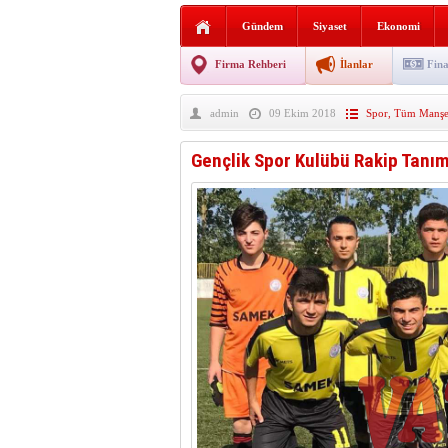
AGD Vezirköprü Temsilciliğ
Gündem
Siyaset
Ekonomi
HAYATIN İÇİNDEN BE
Firma Rehberi
İlanlar
Fina
BANA GÖRE
admin
09 Ekim 2018
Spor
,
Tüm Manşet
Vezirköprü CHP’de istifa 
Gençlik Spor Kulübü Rakip Tanım