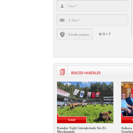
6+5 = ?
BENZER HABERLER
Genel
Kunduz Yağlı Güreşlerinde Söz Er
Ankara 
Meydanında
Vezirkö