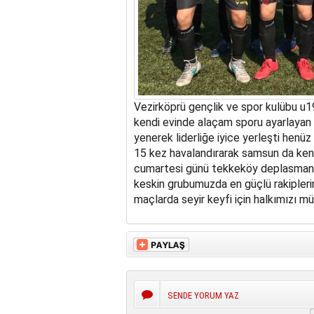
Vezirköprü gençlik ve spor kulübu u
kendi evinde alaçam sporu ayarlayan t
yenerek liderliğe iyice yerleşti henüz
15 kez havalandırarak samsun da ken
cumartesi günü tekkeköy deplasmanı
keskin grubumuzda en güçlü rakiplerin
maçlarda seyir keyfi için halkımızı m
SENDE YORUM YAZ