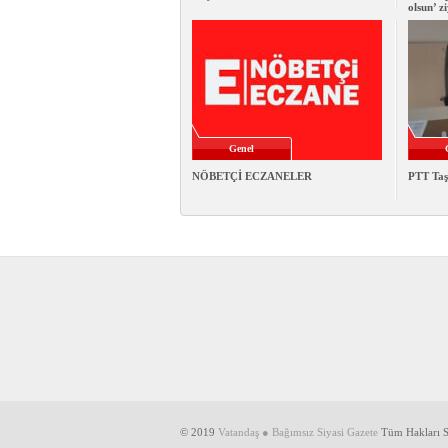
olsun’ z
Genel
NÖBETÇİ ECZANELER
PTT Taş
© 2019
Vatandaş ● Bağımsız Siyasi Gazete
Tüm Hakları Sa