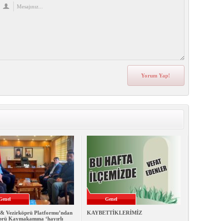
Genel
Genel
& Vezirköprü Platformu’ndan
KAYBETTİKLERİMİZ
prü Kaymakamına ‘hayırlı