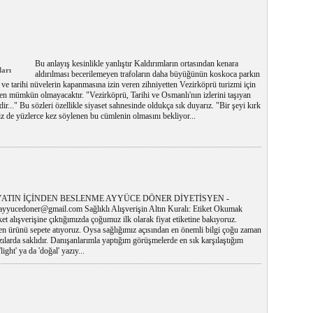
Bu anlayış kesinlikle yanlıştır Kaldırımların ortasından kenara
ları
aldırılması becerilemeyen trafoların daha büyüğünün koskoca parkın
 ve tarihi nüvelerin kapanmasına izin veren zihniyetten Vezirköprü turizmi için
n mümkün olmayacaktır. "Vezirköprü, Tarihi ve Osmanlı'nın izlerini taşıyan
zdir..." Bu sözleri özellikle siyaset sahnesinde oldukça sık duyarız. "Bir şeyi kırk
iz de yüzlerce kez söylenen bu cümlenin olmasını bekliyor...
ATIN İÇİNDEN BESLENME AYYÜCE DÖNER DİYETİSYEN -
ayyucedoner@gmail.com Sağlıklı Alışverişin Altın Kuralı: Etiket Okumak
t alışverişine çıktığımızda çoğumuz ilk olarak fiyat etiketine bakıyoruz.
n ürünü sepete atıyoruz. Oysa sağlığımız açısından en önemli bilgi çoğu zaman
ılarda saklıdır. Danışanlarımla yaptığım görüşmelerde en sık karşılaştığım
ight' ya da 'doğal' yazıy...