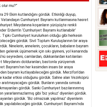
k olur mu?”
a 29 Ekim kutlandığını gördük. Etkinliği duyup,
k. Vatandaşın Cumhuriyet Bayramı kutlanmasına hasret
mhuriyet Meydanına koşanların yürüyüşte renkli
nder Erdem’in ‘Cumhuriyet Bayramı kutlanabilir’
. Tıpkı Cumhuriyet kurulurken olduğu gibi herkesin
bileceğini gördük. Sivil Toplum Kuruluşlarının bir araya
ördük. Ninelerin, annelerin, çocukların, babaların bayram
den gelerek üşümemek için sıkı giyineni, yol kenarında
nü seyredeni, camlardan, dükkanlardan katılanları
et Meydanını dolduranları, bastonla yürüyerrek
et Bayramı’nın her kesimden insanı bir araya
meden bayram kutlayabileceğini gördük. Merzifon’dan
 kadar etkisi olduğunu gördük. Sahne alan Vezirköprü
e aratmayacağını gördük. Bunların yanında sımsıkı
bakmayanları gördük. Sanki Cumhuriyet bazılarınınmış
en yararlanmazlarmış gibi ‘biz yokuz’ diyenleri gördük.
ayanları gördük. ‘Biz olmazsak yapılmaz’ diyenlerin
ik yapılabileceğini gördük. Cumhuriyet Bayramı’nda