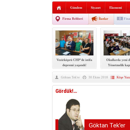
Sabır ve zarafetin sanatı fi
Gündem
Siyaset
Ekonomi
taşınıyor
Vezirköprü’de iki ayrı yan
Firma Rehberi
İlanlar
Fina
Hafif ticari araç takla attı!
“Yaz Seninle Güzel” doğa
Vezirköprü CHP’de istifa
Okullarda yeni 
depremi yaşandı!
Yönetmelik kap
şekilde değiş
Göktan Tek'er
30 Ekim 2018
Köşe Yazı
Gördük!…
Göktan Tek'er