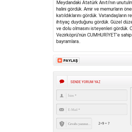
Meydandaki Atatürk Anıtı’nın unutulmu
halini gördük. Amir ve memurların ön
katıldıklarını gördük. Vatandaşların r
ihtiyaç duyduğunu gördük. Güzel düz
ve dolu olmasını isteyenleri gördük.
Vezirköprü’nün CUMHURİYET’e sahip ç
bayramlara..
SENDE YORUM YAZ
2+9 = ?