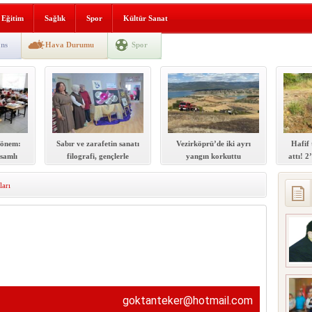
lografi, gençlerle geleceğe
Eğitim
Sağlık
Spor
Kültür Sanat
gın korkuttu
ns
Hava Durumu
Spor
 2’si Çocuk 5 Yaralı
 yürüyüşü
dönem:
Sabır ve zarafetin sanatı
Vezirköprü’de iki ayrı
Hafif 
samlı
filografi, gençlerle
yangın korkuttu
attı! 2
ti
geleceğe taşınıyor
ları
goktanteker@hotmail.com