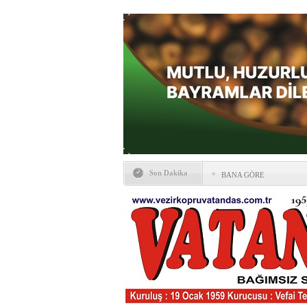
Son Dakika
BANA GÖRE
Vezirköprü CHP’de istifa 
HAYATIN İÇİNDEN BE
Kaybettiklerimiz
NÖBETÇİ ECZANELER
Okullarda yeni dönem: Yön
değişti