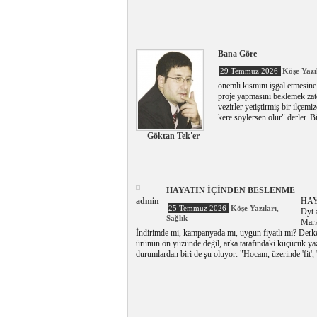
Bana Göre
29 Temmuz 2026
Köşe Yazı
önemli kısmını işgal etmesine
proje yapmasını beklemek zate
vezirler yetiştirmiş bir ilçemi
kere söylersen olur" derler. B
Göktan Tek'er
HAYATIN İÇİNDEN BESLENME
admin
HAY
,
25 Temmuz 2026
Köşe Yazıları
Dyt.
Sağlık
Marke
İndirimde mi, kampanyada mı, uygun fiyatlı mı? Derke
ürünün ön yüzünde değil, arka tarafındaki küçücük yaz
durumlardan biri de şu oluyor: "Hocam, üzerinde 'fit', 'l