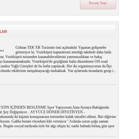
LARI
Göktan TEK’ER Turizmin önü açılmalıdır Yaşanan gelişmeler
arı
gösteriyor ki, Vezirköprü kapasitesini artırdığı takdirde daha fazla
ktır. Vezirköprü turizmden kazanabileceklerini yatırımsızlıktan ve bakış
ayı kazanamamaktadır. Vezirköprü'de geçtiğimiz hafta düzenlenen Off-road
unduz Yağlı Güreşleri de bu hafta yapılacak. Her iki organizasyonun da İlçe
olumlu etkilerinin tartışılmayacağı muhakkak. Yaz aylarında insanların gezip t...
ATIN İÇİNDEN BESLENME Spor Yapıyorum Ama Aynaya Baktığımda
bir Şey Değişmiyor... AYYÜCE DÖNER DİYETİSYEN -
onunda iki kişinin konuşmasına istemeden kulak misafiri oldum. Biri diğerine
 kiloyum. Galiba benim vücudum kilo vermiyor." Aslında sorun çoğu zaman
 Bugün sosyal medyada öyle bir algı oluştu ki; sanki haftada birkaç gün spor