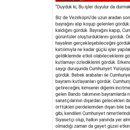
“Duyduk ki, Bu işler duyulur da durma
Biz de Vezirköprü’de uzun aradan sonr
bayrağını alıp koşup gelenleri gördü
kaldığını gördük. Bayrağını kapıp, Cu
görüntüler oluşturduklarını gördük. Ö
hayalinin gerçekleşebileceğini gördük
katılımıyla ne kadar güçlü işler yapıla
geldiklerinde etkili olabileceklerini g
kutlamayı özlediklerini gördük. Erken
saygı duruşunda Cumhuriyet Yürüyüşü’
gördük. Bebek arabaları ile Cumhuriy
bayramı kutlayanları gördük. Cumhuriy
getireceğini, kimsenin diğerini incit
gelen Bando takımının bayramlarda ne
sanatçılarının dışardan gelecekleri d
örttükleri perdelerinden dışarı bile 
gibi, kendileri Cumhuriyet nimetlerind
Siyasetçi olup, halkın yanında yer alm
olmadığı zaman da gayet güzel etkinl