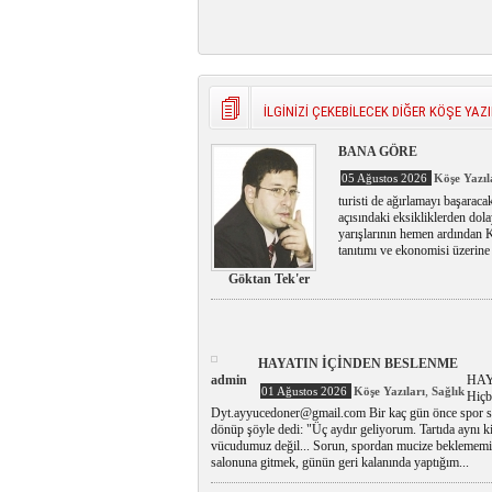
İLGİNİZİ ÇEKEBİLECEK DİĞER KÖŞE YAZI
BANA GÖRE
05 Ağustos 2026
Köşe Yazıl
turisti de ağırlamayı başaraca
açısındaki eksikliklerden dol
yarışlarının hemen ardından K
tanıtımı ve ekonomisi üzerine 
Göktan Tek'er
HAYATIN İÇİNDEN BESLENME
admin
HAY
,
01 Ağustos 2026
Köşe Yazıları
Sağlık
Hiç
Dyt.ayyucedoner@gmail.com Bir kaç gün önce spor sal
dönüp şöyle dedi: "Üç aydır geliyorum. Tartıda aynı
vücudumuz değil... Sorun, spordan mucize beklememiz.
salonuna gitmek, günün geri kalanında yaptığım...