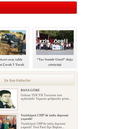
ticari araç takla
“Yaz Seninle Güzel” doğa
’si Çocuk 5 Yaralı
yürüyüşü
En Son Haberler
BANA GÖRE
Göktan TEK’ER Turizmin önü
açılmalıdır Yaşanan gelişmeler göste...
Vezirköprü CHP’de istifa depremi
yaşandı!
Vezirköprü CHP'de istifa depremi
yaşandı! Yeni Parti İlçe Başkan...