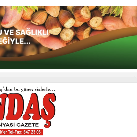
S
depremi yaşandı!
SLENME
etmelik kapsamlı şekilde