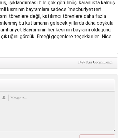
ş, ışıklandırması bile çok görülmüş, karanlıkta kalmış
emli kısmının bayramlara sadece ‘mecburiyetten’
esmi törenlere değil, katılımcı törenlere daha fazla
enlenmiş bu kutlamanın gelecek yıllarda daha coşkulu
 Cumhuriyet Bayramının her kesimin bayramı olduğunu;
ıktığını gördük. Emeği geçenlere teşekkürler.. Nice
1497 Kez Görüntülendi.