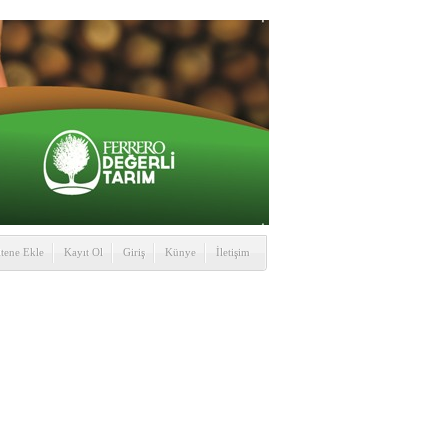
itene Ekle
Kayıt Ol
Giriş
Künye
İletişim