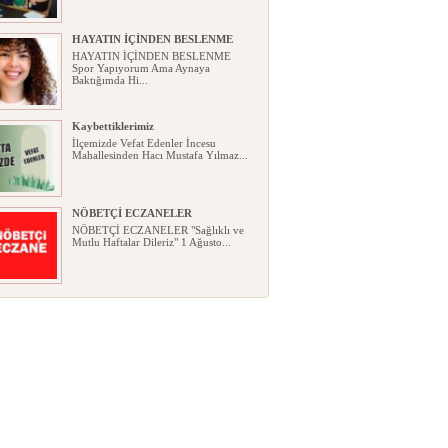
HAYATIN İÇİNDEN BESLENME
HAYATIN İÇİNDEN BESLENME
Spor Yapıyorum Ama Aynaya
Baktığımda Hi...
Kaybettiklerimiz
İlçemizde Vefat Edenler İncesu
Mahallesinden Hacı Mustafa Yılmaz...
NÖBETÇİ ECZANELER
NÖBETÇİ ECZANELER "Sağlıklı ve
Mutlu Haftalar Dileriz" 1 Ağusto...
Okullarda yeni dönem: Yönetmelik
kapsamlı şekilde değişti
Okullarda yeni dönem: Yönetmelik
kapsamlı şekilde değişti Resmî ...
Sabır ve zarafetin sanatı filografi,
gençlerle geleceğe taşınıyor
Sabır ve zarafetin sanatı filografi,
gençlerle geleceğe taşınıyor...