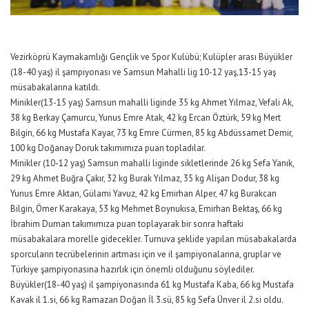
Vezirköprü Kaymakamlığı Gençlik ve Spor Kulübü; Kulüpler arası Büyükler
(18-40 yaş) il şampiyonası ve Samsun Mahalli lig 10-12 yaş,13-15 yaş
müsabakalarına katıldı.
Minikler(13-15 yaş) Samsun mahalli liginde 35 kg Ahmet Yılmaz, Vefali Ak,
38 kg Berkay Çamurcu, Yunus Emre Atak, 42 kg Ercan Öztürk, 59 kg Mert
Bilgin, 66 kg Mustafa Kayar, 73 kg Emre Cürmen, 85 kg Abdüssamet Demir,
100 kg Doğanay Doruk takımımıza puan topladılar.
Minikler (10-12 yaş) Samsun mahalli liginde sikletlerinde 26 kg Sefa Yanık,
29 kg Ahmet Buğra Çakır, 32 kg Burak Yılmaz, 35 kg Alişan Dodur, 38 kg
Yunus Emre Aktan, Gülami Yavuz, 42 kg Emirhan Alper, 47 kg Burakcan
Bilgin, Ömer Karakaya, 53 kg Mehmet Boynukısa, Emirhan Bektaş, 66 kg
İbrahim Duman takımımıza puan toplayarak bir sonra haftaki
müsabakalara morelle gidecekler. Turnuva şeklide yapılan müsabakalarda
sporcuların tecrübelerinin artması için ve il şampiyonalarına, gruplar ve
Türkiye şampiyonasına hazırlık için önemli olduğunu söylediler.
Büyükler(18-40 yaş) il şampiyonasında 61 kg Mustafa Kaba, 66 kg Mustafa
Kavak il 1.si, 66 kg Ramazan Doğan İl 3.sü, 85 kg Sefa Ünver il 2.si oldu.