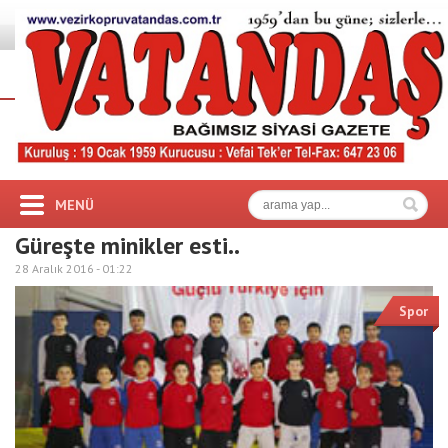
MENÜ
Güreşte minikler esti..
28 Aralık 2016 -
01:22
Spor