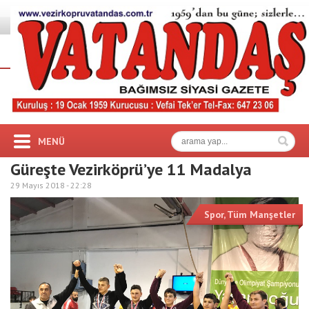
MENÜ
Güreşte Vezirköprü’ye 11 Madalya
29 Mayıs 2018 -
22:28
Spor
,
Tüm Manşetler