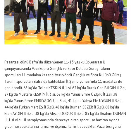
Pazartesi günü Bafra’da düzenlenen 11-13 yaş kulüplerarası il
şampiyonasında Vezirköprü Gençlik ve Spor Kulübü Güreş Takımı
sporcuları 11 madalya kazandı.Vezirköprü Gençlik ve Spor Kulübü Güreş
Takımı sporcuları Bafra’da katıldıkları İl Şampiyonası’nda 11 madalya ile
geri döndü. 68 kg’da Tolga KESKİN İl 1.si, 62 kg’da Burak Can BİLGİN İl 2.si,
27 kg’da Mustafa KESKİN İl 3.si, 62 kg’da Yunus Emre ÖZIŞIK İl 2.si, 38
kg’da Yunus Emre EMBİYAOĞLU İl 3.sü, 41 kg’da Yahya Efe UYGUN İl 3.sü,
44 kg’da Furkan Mert EŞ İl 3.sü, 48 kg’da Burhan SEZER İl 3.sü, 68 kg’da
Eren AYDIN İl 3.sü, 38 kg’da Alişan DODUR İl 3.sü, 85 kg’da İbrahim DUMAN
İ l 1.si oldu. İl şampiyonasında dereceye giren sporcular haziran ayında
grup müsabakalarına ilimizi ve ilçemizi temsil edecekler. Pazartesi günü