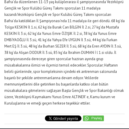
Bafra’da düzenlenen 11-13 yaş kulüplerarası il şampiyonasında Vezirköprü
Gençlik ve Spor Kulübü Güreş Takımı sporcuları 11 madalya
kazandı.Vezirköprü Gençlik ve Spor Kulübü Güreş Takımı sporcuları
Bafra’da katıldıkları İl Şampiyonası’nda 11 madalya ile geri döndü. 68 kg’da
Tolga KESKİN İl 1.si, 62 kg’da Burak Can BİLGİN İl 2.si, 27 kg’da Mustafa
KESKİN İl 3.si, 62 kg’da Yunus Emre ÖZIŞIK İl 2.si, 38 kg’da Yunus Emre
EMBİYAOĞLU İl 3.sü, 41 kg’da Yahya Efe UYGUN İl 3.sü, 44 kg’da Furkan
Mert EŞ İl 3.sü, 48 kg’da Burhan SEZER İl 3.sü, 68 kg’da Eren AYDIN İl 3.sü,
38 kg’da Alişan DODUR İl 3.sü, 85 kg’da İbrahim DUMAN İ l 1.si oldu. İl
şampiyonasında dereceye giren sporcular haziran ayında grup
müsabakalarına ilimizi ve ilçemizi temsil edecekler. Sporcular; Haftanın
belirli günlerinde, spor kompleksinin içindeki ek antrenman salonunda
başarılı bir şekilde antrenmanlarına devam ediyor. Velilerde
memnuniyetlerini dile getirirken bu başarılarda katkısı olan bütün
müsabakalara gitmelerini sağlayan Başta Gençlik ve Spor Bakanlığı olmak
üzere, Vezirköprü Kaymakamı Yunus Emre ALTINER’ e, Kamu kurum ve
Kuruluşlarına ve emeği geçen herkese teşekkür ettiler.