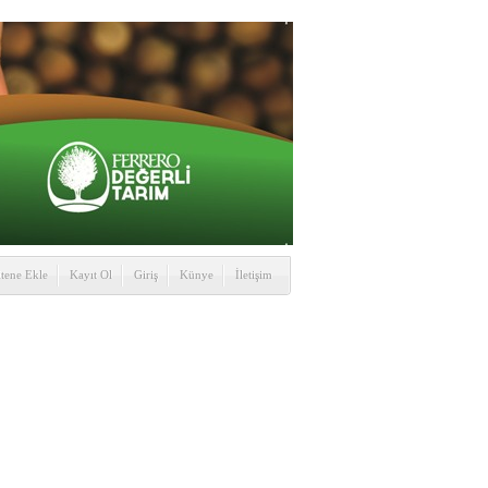
itene Ekle
Kayıt Ol
Giriş
Künye
İletişim