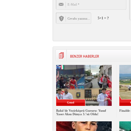
5+1 = ?
BENZER HABERLER
Genel
Bakü’de Vezirköprü Gururu: Yusuf
Finalde 
Yaser Aksu Dünya 3.’sü Oldu!