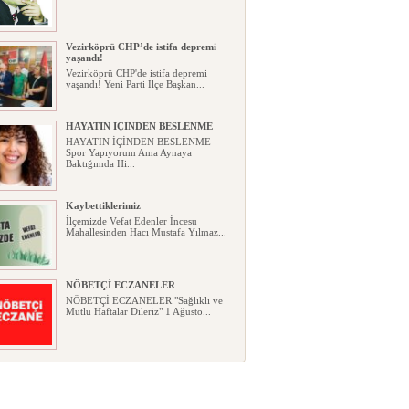
Vezirköprü CHP’de istifa depremi
yaşandı!
Vezirköprü CHP'de istifa depremi
yaşandı! Yeni Parti İlçe Başkan...
HAYATIN İÇİNDEN BESLENME
HAYATIN İÇİNDEN BESLENME
Spor Yapıyorum Ama Aynaya
Baktığımda Hi...
Kaybettiklerimiz
İlçemizde Vefat Edenler İncesu
Mahallesinden Hacı Mustafa Yılmaz...
NÖBETÇİ ECZANELER
NÖBETÇİ ECZANELER "Sağlıklı ve
Mutlu Haftalar Dileriz" 1 Ağusto...
Okullarda yeni dönem: Yönetmelik
kapsamlı şekilde değişti
Okullarda yeni dönem: Yönetmelik
kapsamlı şekilde değişti Resmî ...