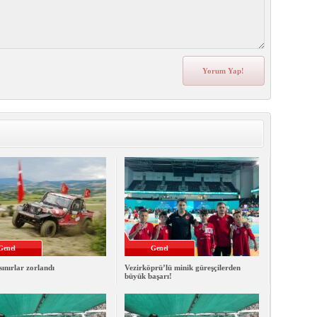
Genel
Genel
sınırlar zorlandı
Vezirköprü’lü minik güreşçilerden
büyük başarı!