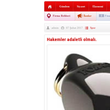
Sabır ve zarafetin sanatı fi
Gündem
Siyaset
Ekonomi
taşınıyor
Vezirköprü’de iki ayrı yan
Firma Rehberi
İlanlar
Fina
Hafif ticari araç takla attı!
admin
07 Şubat 2017
Spor
“Yaz Seninle Güzel” doğa
Hakemler adaletli olmalı.