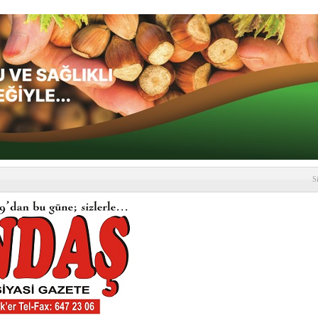
S
depremi yaşandı!
SLENME
etmelik kapsamlı şekilde