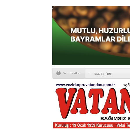
Son Dakika
BANA GÖRE
Vezirköprü CHP’de istifa 
HAYATIN İÇİNDEN BE
Kaybettiklerimiz
NÖBETÇİ ECZANELER
Okullarda yeni dönem: Yön
değişti