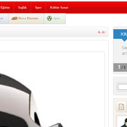
lografi, gençlerle geleceğe
Eğitim
Sağlık
Spor
Kültür Sanat
gın korkuttu
ns
Hava Durumu
Spor
 2’si Çocuk 5 Yaralı
A-
A+
 yürüyüşü
Arama