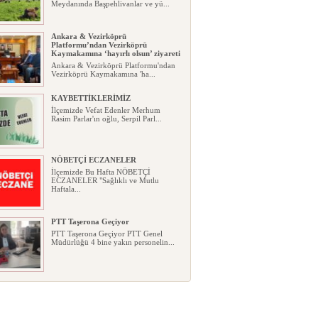
Meydanında Başpehlivanlar ve yü...
Ankara & Vezirköprü
Platformu’ndan Vezirköprü
Kaymakamına ‘hayırlı olsun’ ziyareti
Ankara & Vezirköprü Platformu'ndan
Vezirköprü Kaymakamına 'ha...
KAYBETTİKLERİMİZ
İlçemizde Vefat Edenler Merhum
Rasim Parlar'ın oğlu, Serpil Parl...
NÖBETÇİ ECZANELER
İlçemizde Bu Hafta NÖBETÇİ
ECZANELER "Sağlıklı ve Mutlu
Haftala...
PTT Taşerona Geçiyor
PTT Taşerona Geçiyor PTT Genel
Müdürlüğü 4 bine yakın personelin...
Erhan Parlar vefat etti
Erhan Parlar vefat etti Samsun'da
ikamet eden Vezirköprülü eski ...