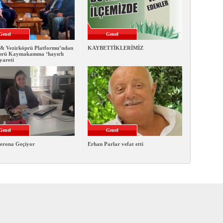
Genel
Genel
& Vezirköprü Platformu’ndan
KAYBETTİKLERİMİZ
prü Kaymakamına ‘hayırlı
iyareti
Genel
Genel
erona Geçiyor
Erhan Parlar vefat etti