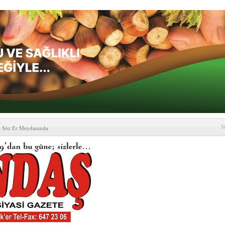
S
e Söz Er Meydanında
formu’ndan Vezirköprü
’ ziyareti