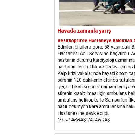
Havada zamanla yarış
Vezirköprü’de Hastaneye Kaldırılan 
Edinilen bilgilere göre, 58 yaşındaki 
Hastanesi Acil Servisi’ne başvurdu. Ac
hastanın durumu kardiyoloji uzmanına
hastanın ileri tetkik ve tedavi için hız
Kalp krizi vakalarında hayati önem taş
sürenin 120 dakikanın altında tutulabi
geçti. Tıkalı koroner damarın anjiyo
sürenin kısaltılması için ambulans hel
ambulans helikopterle Samsun’un İlkad
hazır bekleyen kara ambulansına nakle
Hastanesi’ne sevk edildi.
Murat AKBAŞ-VATANDAŞ