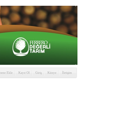
itene Ekle
Kayıt Ol
Giriş
Künye
İletişim