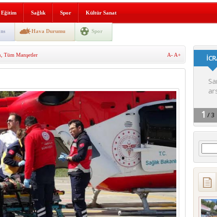
i yeni hizmet binası açıldı
Eğitim
Sağlık
Spor
Kültür Sanat
SLENME
ns
Hava Durumu
Spor
m
,
Tüm Manşetler
A-
A+
depremi yaşandı!
Arama