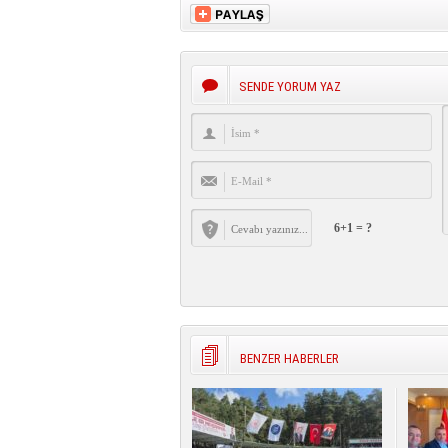
SENDE YORUM YAZ
6+1 = ?
BENZER HABERLER