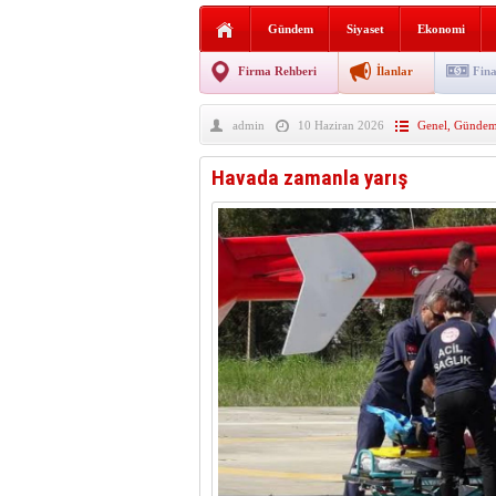
AGD Vezirköprü Temsilciliğ
Gündem
Siyaset
Ekonomi
HAYATIN İÇİNDEN BE
Firma Rehberi
İlanlar
Fina
BANA GÖRE
admin
10 Haziran 2026
Genel
,
Günde
Vezirköprü CHP’de istifa 
Havada zamanla yarış