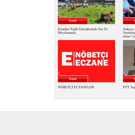
Genel
Kunduz Yağlı Güreşlerinde Söz Er
Ankara 
Meydanında
Vezirkö
olsun’ z
Genel
NÖBETÇİ ECZANELER
PTT Taş