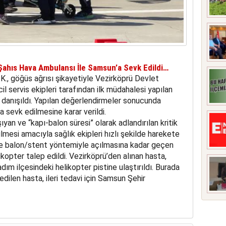
Şahıs Hava Ambulansı İle Samsun’a Sevk Edildi…
B.K., göğüs ağrısı şikayetiyle Vezirköprü Devlet
il servis ekipleri tarafından ilk müdahalesi yapılan
 danışıldı. Yapılan değerlendirmeler sonucunda
la sevk edilmesine karar verildi.
ıyan ve “kapı-balon süresi” olarak adlandırılan kritik
lmesi amacıyla sağlık ekipleri hızlı şekilde harekete
 ve balon/stent yöntemiyle açılmasına kadar geçen
ikopter talep edildi. Vezirköprü’den alınan hasta,
ım ilçesindeki helikopter pistine ulaştırıldı. Burada
dilen hasta, ileri tedavi için Samsun Şehir