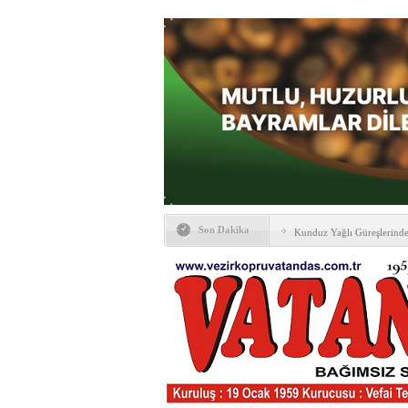
Son Dakika
Kunduz Yağlı Güreşlerind
Ankara & Vezirköprü Plat
Kaymakamına ‘hayırlı olsun
KAYBETTİKLERİMİZ
NÖBETÇİ ECZANELER
PTT Taşerona Geçiyor
Erhan Parlar vefat etti