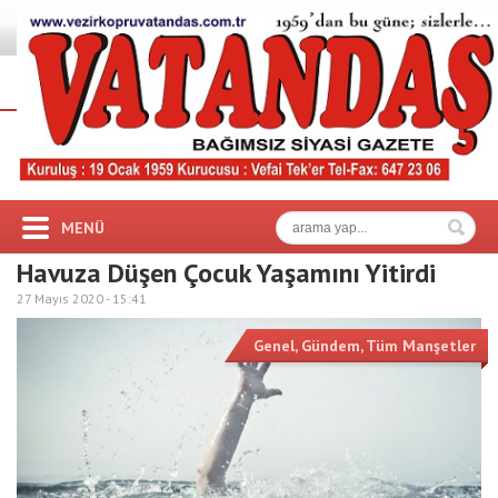
MENÜ
Havuza Düşen Çocuk Yaşamını Yitirdi
27 Mayıs 2020 -
15:41
Genel
,
Gündem
,
Tüm Manşetler