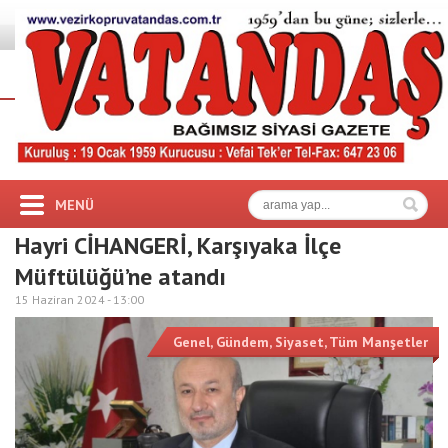
MENÜ
Hayri CİHANGERİ, Karşıyaka İlçe
Müftülüğü’ne atandı
15 Haziran 2024 -
13:00
Genel
,
Gündem
,
Siyaset
,
Tüm Manşetler