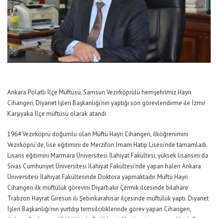
Ankara Polatlı İlçe Müftüsü, Samsun Vezirköprülü hemşehrimiz Hayri
Cihangeri, Diyanet İşleri Başkanlığı’nın yaptığı son görevlendirme ile İzmir
Karşıyaka İlçe müftüsü olarak atandı.
1964 Vezirköprü doğumlu olan Müftü Hayri Cihangeri, ilköğrenimini
Vezirköprü’de, lise eğitimini de Merzifon İmam Hatip Lisesi’nde tamamladı.
Lisans eğitimini Marmara Üniversitesi İlahiyat Fakültesi, yüksek lisansını da
Sivas Cumhuriyet Üniversitesi İlahiyat Fakültesi’nde yapan halen Ankara
Üniversitesi İlahiyat Fakültesinde Doktora yapmaktadır. Müftü Hayri
Cihangeri ilk müftülük görevini Diyarbakır Çermik ilcesinde bilahare
Trabzon Hayrat Giresun ili Şebinkarahisar ilçesinde müftülük yaptı. Diyanet
İşleri Başkanlığı’nın yurtdışı temsilciliklerinde görev yapan Cihangeri,