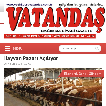
MENÜ
Hayvan Pazarı Açılıyor
16 Nisan 2025 -
10:00
Ekonomi
,
Genel
,
Gündem