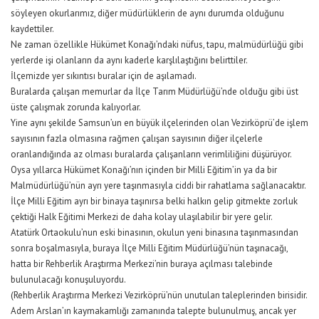
söyleyen okurlarımız, diğer müdürlüklerin de aynı durumda olduğunu
kaydettiler.
Ne zaman özellikle Hükümet Konağı’ndaki nüfus, tapu, malmüdürlüğü gibi
yerlerde işi olanların da aynı kaderle karşlılaştığını belirttiler.
İlçemizde yer sıkıntısı buralar için de aşılamadı.
Buralarda çalışan memurlar da İlçe Tarım Müdürlüğü’nde olduğu gibi üst
üste çalışmak zorunda kalıyorlar.
Yine aynı şekilde Samsun’un en büyük ilçelerinden olan Vezirköprü’de işlem
sayısının fazla olmasına rağmen çalışan sayısının diğer ilçelerle
oranlandığında az olması buralarda çalışanların verimliliğini düşürüyor.
Oysa yıllarca Hükümet Konağı’nın içinden bir Milli Eğitim’in ya da bir
Malmüdürlüğü’nün ayrı yere taşınmasıyla ciddi bir rahatlama sağlanacaktır.
İlçe Milli Eğitim ayrı bir binaya taşınırsa belki halkın gelip gitmekte zorluk
çektiği Halk Eğitimi Merkezi de daha kolay ulaşılabilir bir yere gelir.
Atatürk Ortaokulu’nun eski binasının, okulun yeni binasına taşınmasından
sonra boşalmasıyla, buraya İlçe Milli Eğitim Müdürlüğü’nün taşınacağı,
hatta bir Rehberlik Araştırma Merkezi’nin buraya açılması talebinde
bulunulacağı konuşuluyordu.
(Rehberlik Araştırma Merkezi Vezirköprü’nün unutulan taleplerinden birisidir.
Adem Arslan’ın kaymakamlığı zamanında talepte bulunulmuş, ancak yer