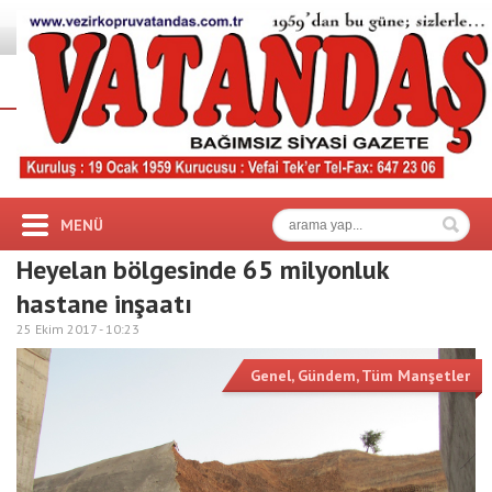
MENÜ
Heyelan bölgesinde 65 milyonluk
hastane inşaatı
25 Ekim 2017 -
10:23
Genel
,
Gündem
,
Tüm Manşetler