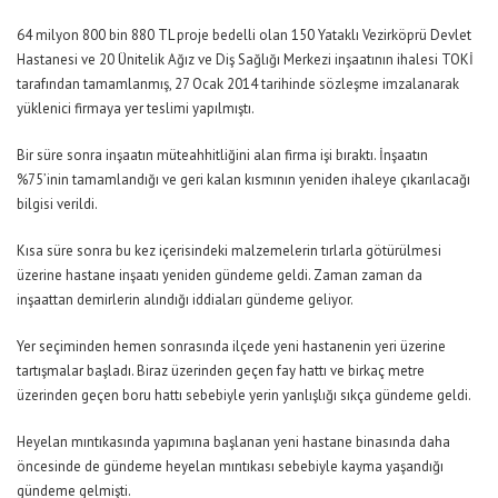
64 milyon 800 bin 880 TL proje bedelli olan 150 Yataklı Vezirköprü Devlet
Hastanesi ve 20 Ünitelik Ağız ve Diş Sağlığı Merkezi inşaatının ihalesi TOKİ
tarafından tamamlanmış, 27 Ocak 2014 tarihinde sözleşme imzalanarak
yüklenici firmaya yer teslimi yapılmıştı.
Bir süre sonra inşaatın müteahhitliğini alan firma işi bıraktı. İnşaatın
%75’inin tamamlandığı ve geri kalan kısmının yeniden ihaleye çıkarılacağı
bilgisi verildi.
Kısa süre sonra bu kez içerisindeki malzemelerin tırlarla götürülmesi
üzerine hastane inşaatı yeniden gündeme geldi. Zaman zaman da
inşaattan demirlerin alındığı iddiaları gündeme geliyor.
Yer seçiminden hemen sonrasında ilçede yeni hastanenin yeri üzerine
tartışmalar başladı. Biraz üzerinden geçen fay hattı ve birkaç metre
üzerinden geçen boru hattı sebebiyle yerin yanlışlığı sıkça gündeme geldi.
Heyelan mıntıkasında yapımına başlanan yeni hastane binasında daha
öncesinde de gündeme heyelan mıntıkası sebebiyle kayma yaşandığı
gündeme gelmişti.