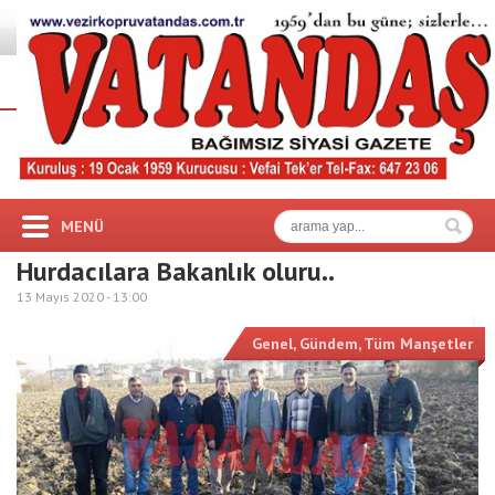
MENÜ
Hurdacılara Bakanlık oluru..
13 Mayıs 2020 -
13:00
Genel
,
Gündem
,
Tüm Manşetler