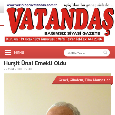
MENÜ
Hurşit Ünal Emekli Oldu
27 Mart 2018 -
22:48
Genel
,
Gündem
,
Tüm Manşetler