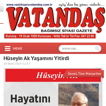
MENÜ
Hüseyin Ak Yaşamını Yitirdi
03 Ekim 2020 -
12:57
Genel
,
Tüm Manşetler