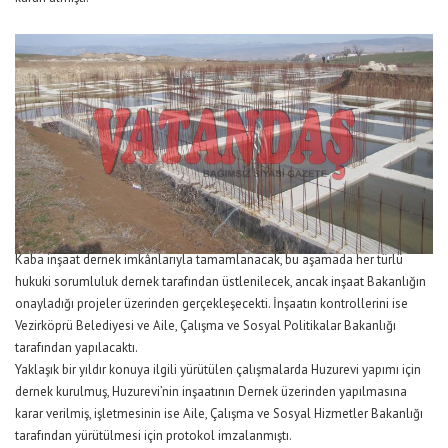
Kaba inşaat dernek imkânlarıyla tamamlanacak, bu aşamada her türlü
hukuki sorumluluk dernek tarafından üstlenilecek, ancak inşaat Bakanlığın
onayladığı projeler üzerinden gerçekleşecekti. İnşaatın kontrollerini ise
Vezirköprü Belediyesi ve Aile, Çalışma ve Sosyal Politikalar Bakanlığı
tarafından yapılacaktı.
Yaklaşık bir yıldır konuya ilgili yürütülen çalışmalarda Huzurevi yapımı için
dernek kurulmuş, Huzurevi’nin inşaatının Dernek üzerinden yapılmasına
karar verilmiş, işletmesinin ise Aile, Çalışma ve Sosyal Hizmetler Bakanlığı
tarafından yürütülmesi için protokol imzalanmıştı.