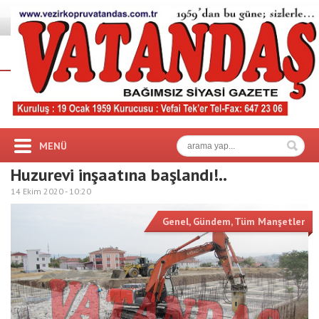
MENÜ
Huzurevi inşaatına başlandı!..
14 Ekim 2020 -
10:20
Genel
,
Gündem
,
Tüm Manşetler