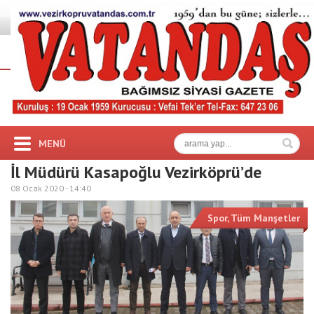
MENÜ
İl Müdürü Kasapoğlu Vezirköprü’de
08 Ocak 2020 -
14:40
Spor
,
Tüm Manşetler