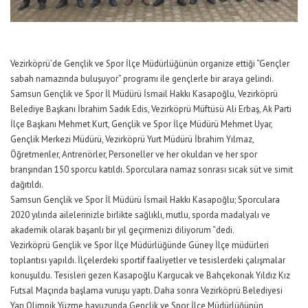
Vezirköprü’de Gençlik ve Spor İlçe Müdürlüğünün organize ettiği “Gençler
sabah namazında buluşuyor” programı ile gençlerle bir araya gelindi.
Samsun Gençlik ve Spor İl Müdürü İsmail Hakkı Kasapoğlu, Vezirköprü
Belediye Başkanı İbrahim Sadık Edis, Vezirköprü Müftüsü Ali Erbaş, Ak Parti
İlçe Başkanı Mehmet Kurt, Gençlik ve Spor İlçe Müdürü Mehmet Uyar,
Gençlik Merkezi Müdürü, Vezirköprü Yurt Müdürü İbrahim Yılmaz,
Öğretmenler, Antrenörler, Personeller ve her okuldan ve her spor
branşından 150 sporcu katıldı. Sporculara namaz sonrası sıcak süt ve simit
dağıtıldı.
Samsun Gençlik ve Spor İl Müdürü İsmail Hakkı Kasapoğlu; Sporculara
2020 yılında ailelerinizle birlikte sağlıklı, mutlu, sporda madalyalı ve
akademik olarak başarılı bir yıl geçirmenizi diliyorum “dedi.
Vezirköprü Gençlik ve Spor İlçe Müdürlüğünde Güney İlçe müdürleri
toplantısı yapıldı. İlçelerdeki sportif faaliyetler ve tesislerdeki çalışmalar
konuşuldu. Tesisleri gezen Kasapoğlu Kargucak ve Bahçekonak Yıldız Kız
Futsal Maçında başlama vuruşu yaptı. Daha sonra Vezirköprü Belediyesi
Yarı Olimpik Yüzme havuzunda Gençlik ve Spor İlçe Müdürlüğünün