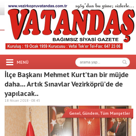
MENÜ
İlçe Başkanı Mehmet Kurt’tan bir müjde
daha… Artık Sınavlar Vezirköprü’de de
yapılacak..
18 Nisan 2018 -
08:45
Genel
,
Gündem
,
Tüm Manşetler