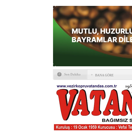
Son Dakika
BANA GÖRE
Vezirköprü CHP’de istifa 
HAYATIN İÇİNDEN BE
Kaybettiklerimiz
NÖBETÇİ ECZANELER
Okullarda yeni dönem: Yön
değişti