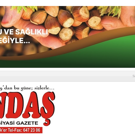
S
depremi yaşandı!
SLENME
etmelik kapsamlı şekilde