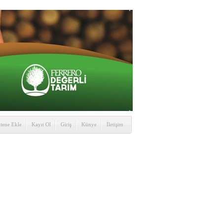
itene Ekle
Kayıt Ol
Giriş
Künye
İletişim