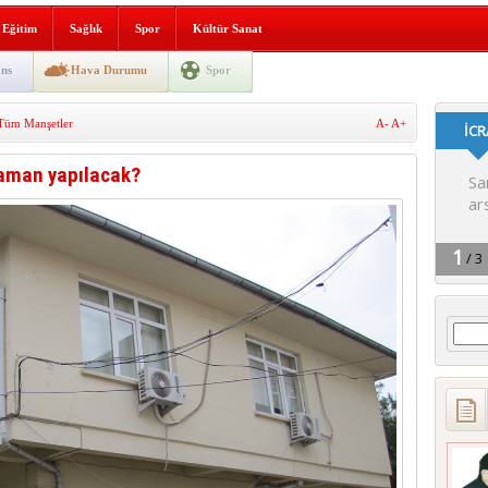
lografi, gençlerle geleceğe
Eğitim
Sağlık
Spor
Kültür Sanat
gın korkuttu
ns
Hava Durumu
Spor
 2’si Çocuk 5 Yaralı
Tüm Manşetler
A-
A+
 yürüyüşü
 zaman yapılacak?
Arama