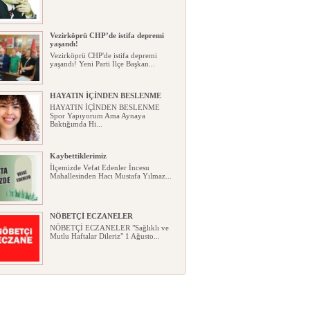
Vezirköprü CHP’de istifa depremi
yaşandı!
Vezirköprü CHP'de istifa depremi
yaşandı! Yeni Parti İlçe Başkan...
HAYATIN İÇİNDEN BESLENME
HAYATIN İÇİNDEN BESLENME
Spor Yapıyorum Ama Aynaya
Baktığımda Hi...
Kaybettiklerimiz
İlçemizde Vefat Edenler İncesu
Mahallesinden Hacı Mustafa Yılmaz...
NÖBETÇİ ECZANELER
NÖBETÇİ ECZANELER "Sağlıklı ve
Mutlu Haftalar Dileriz" 1 Ağusto...
Okullarda yeni dönem: Yönetmelik
kapsamlı şekilde değişti
Okullarda yeni dönem: Yönetmelik
kapsamlı şekilde değişti Resmî ...