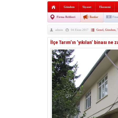
Sabır ve zarafetin sanatı fi
Gündem
Siyaset
Ekonomi
taşınıyor
Vezirköprü’de iki ayrı yan
Firma Rehberi
İlanlar
Fina
Hafif ticari araç takla attı!
admin
04 Ekim 2017
Genel
,
Gündem
,
“Yaz Seninle Güzel” doğa
İlçe Tarım’ın ‘yıkılan’ binası ne