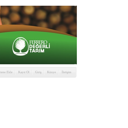
itene Ekle
Kayıt Ol
Giriş
Künye
İletişim