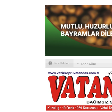
Son Dakika
BANA GÖRE
Vezirköprü CHP’de istifa 
HAYATIN İÇİNDEN BE
Kaybettiklerimiz
NÖBETÇİ ECZANELER
Okullarda yeni dönem: Yön
değişti