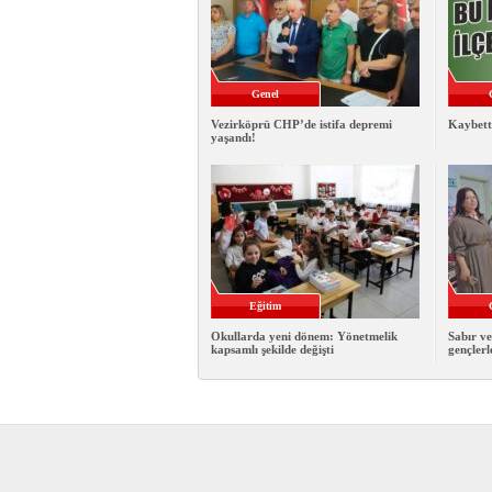
Genel
Vezirköprü CHP’de istifa depremi
Kaybett
yaşandı!
Eğitim
Okullarda yeni dönem: Yönetmelik
Sabır ve
kapsamlı şekilde değişti
gençlerl