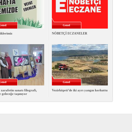
Genel
Genel
iklerimiz
NÖBETÇİ ECZANELER
Genel
Genel
 zarafetin sanatı filografi,
Vezirköprü’de iki ayrı yangın korkuttu
e geleceğe taşınıyor