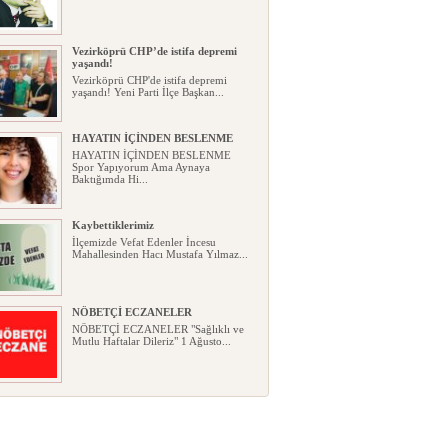
Vezirköprü CHP’de istifa depremi
yaşandı!
Vezirköprü CHP'de istifa depremi
yaşandı! Yeni Parti İlçe Başkan...
HAYATIN İÇİNDEN BESLENME
HAYATIN İÇİNDEN BESLENME
Spor Yapıyorum Ama Aynaya
Baktığımda Hi...
Kaybettiklerimiz
İlçemizde Vefat Edenler İncesu
Mahallesinden Hacı Mustafa Yılmaz...
NÖBETÇİ ECZANELER
NÖBETÇİ ECZANELER "Sağlıklı ve
Mutlu Haftalar Dileriz" 1 Ağusto...
Okullarda yeni dönem: Yönetmelik
kapsamlı şekilde değişti
Okullarda yeni dönem: Yönetmelik
kapsamlı şekilde değişti Resmî ...