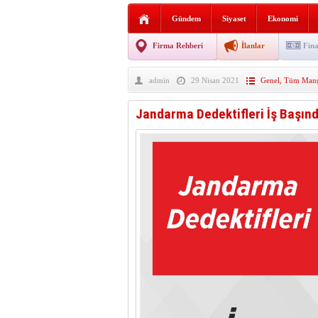
Sabır ve zarafetin sanatı fi
Gündem
Siyaset
Ekonomi
taşınıyor
Vezirköprü’de iki ayrı yan
Firma Rehberi
İlanlar
Fina
Hafif ticari araç takla attı!
admin
29 Nisan 2021
Genel
,
Tüm Manşe
“Yaz Seninle Güzel” doğa
Jandarma Dedektifleri İş Başın