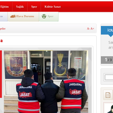
lografi, gençlerle geleceğe
Eğitim
Sağlık
Spor
Kültür Sanat
gın korkuttu
ns
Hava Durumu
Spor
 2’si Çocuk 5 Yaralı
tler
A-
A+
 yürüyüşü
da
Arama