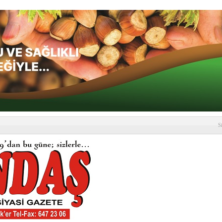
S
depremi yaşandı!
SLENME
etmelik kapsamlı şekilde