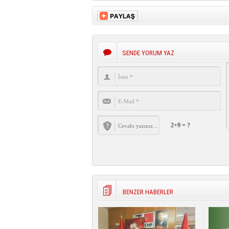
SENDE YORUM YAZ
2+9 = ?
BENZER HABERLER