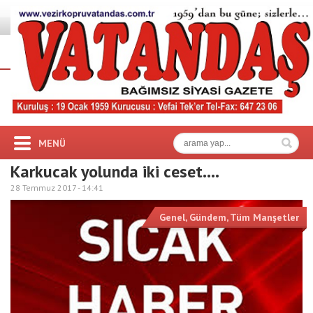
MENÜ
Karkucak yolunda iki ceset….
28 Temmuz 2017 -
14:41
Genel
,
Gündem
,
Tüm Manşetler