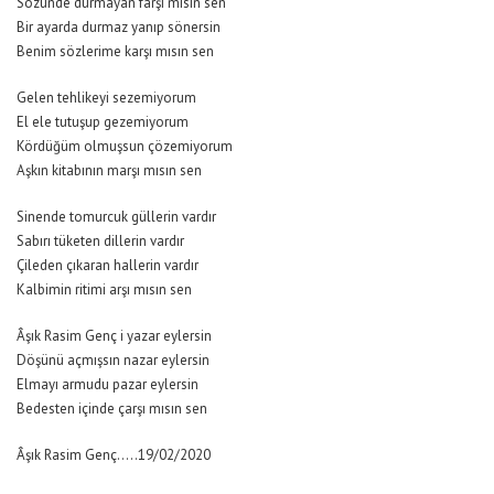
Sözünde durmayan farşi misin sen
Bir ayarda durmaz yanıp sönersin
Benim sözlerime karşı mısın sen
Gelen tehlikeyi sezemiyorum
El ele tutuşup gezemiyorum
Kördüğüm olmuşsun çözemiyorum
Aşkın kitabının marşı mısın sen
Sinende tomurcuk güllerin vardır
Sabırı tüketen dillerin vardır
Çileden çıkaran hallerin vardır
Kalbimin ritimi arşı mısın sen
Âşık Rasim Genç i yazar eylersin
Döşünü açmışsın nazar eylersin
Elmayı armudu pazar eylersin
Bedesten içinde çarşı mısın sen
Âşık Rasim Genç…..19/02/2020