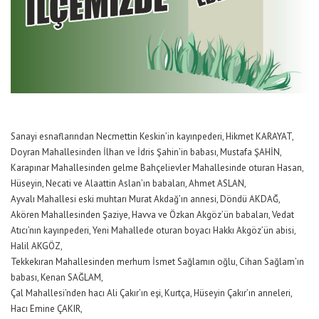
Sanayi esnaflarından Necmettin Keskin’in kayınpederi, Hikmet KARAYAT,
Doyran Mahallesinden İlhan ve İdris Şahin’in babası, Mustafa ŞAHİN,
Karapınar Mahallesinden gelme Bahçelievler Mahallesinde oturan Hasan,
Hüseyin, Necati ve Alaattin Aslan’ın babaları, Ahmet ASLAN,
Ayvalı Mahallesi eski muhtarı Murat Akdağ’ın annesi, Döndü AKDAĞ,
Akören Mahallesinden Şaziye, Havva ve Özkan Akgöz’ün babaları, Vedat
Atıcı’nın kayınpederi, Yeni Mahallede oturan boyacı Hakkı Akgöz’ün abisi,
Halil AKGÖZ,
Tekkekıran Mahallesinden merhum İsmet Sağlamın oğlu, Cihan Sağlam’ın
babası, Kenan SAĞLAM,
Çal Mahallesi’nden hacı Ali Çakır’ın eşi, Kurtça, Hüseyin Çakır’ın anneleri,
Hacı Emine ÇAKIR,