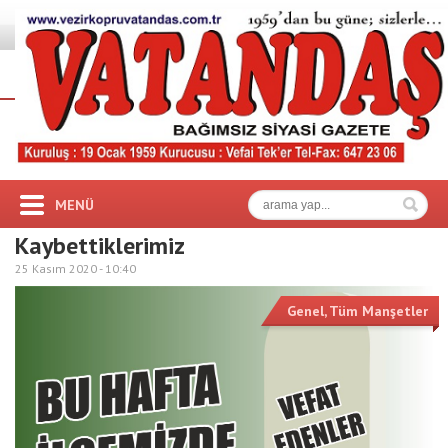
MENÜ
Kaybettiklerimiz
25 Kasım 2020 -
10:40
Genel
,
Tüm Manşetler