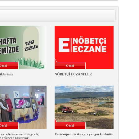
Genel
Genel
iklerimiz
NÖBETÇİ ECZANELER
Genel
Genel
 zarafetin sanatı filografi,
Vezirköprü’de iki ayrı yangın korkuttu
e geleceğe taşınıyor