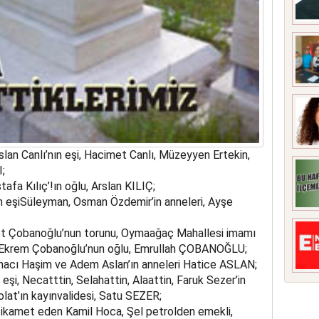
an Canlı’nın eşi, Hacimet Canlı, Müzeyyen Ertekin,
;
a Kılıç’!ın oğlu, Arslan KILIÇ;
n eşiSüleyman, Osman Özdemir’in anneleri, Ayşe
 Çobanoğlu’nun torunu, Oymaağaç Mahallesi imamı
Ekrem Çobanoğlu’nun oğlu, Emrullah ÇOBANOĞLU;
ı hacı Haşim ve Adem Aslan’ın anneleri Hatice ASLAN;
eşi, Necatttin, Selahattin, Alaattin, Faruk Sezer’in
lat’ın kayınvalidesi, Satu SEZER;
ikamet eden Kamil Hoca, Şel petrolden emekli,