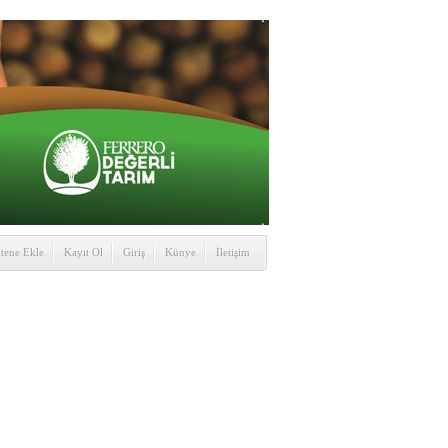
itene Ekle
Kayıt Ol
Giriş
Künye
İletişim