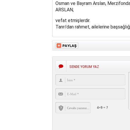
Osman ve Bayram Arslan, Merzifonda 
ARSLAN;
vefat etmişlerdir.
Tanrı’dan rahmet, ailelerine başsağlığı 
SENDE YORUM YAZ
4+9 = ?