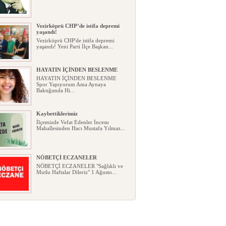
Vezirköprü CHP’de istifa depremi
yaşandı!
Vezirköprü CHP'de istifa depremi
yaşandı! Yeni Parti İlçe Başkan...
HAYATIN İÇİNDEN BESLENME
HAYATIN İÇİNDEN BESLENME
Spor Yapıyorum Ama Aynaya
Baktığımda Hi...
Kaybettiklerimiz
İlçemizde Vefat Edenler İncesu
Mahallesinden Hacı Mustafa Yılmaz...
NÖBETÇİ ECZANELER
NÖBETÇİ ECZANELER "Sağlıklı ve
Mutlu Haftalar Dileriz" 1 Ağusto...
Okullarda yeni dönem: Yönetmelik
kapsamlı şekilde değişti
Okullarda yeni dönem: Yönetmelik
kapsamlı şekilde değişti Resmî ...