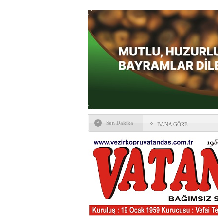
Son Dakika
BANA GÖRE
Vezirköprü CHP’de istifa 
HAYATIN İÇİNDEN BE
Kaybettiklerimiz
NÖBETÇİ ECZANELER
Okullarda yeni dönem: Yön
değişti