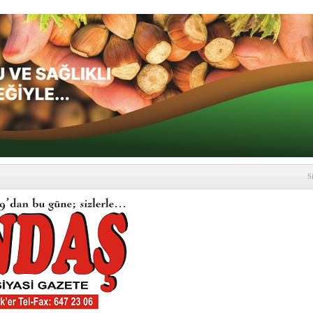
S
depremi yaşandı!
SLENME
etmelik kapsamlı şekilde