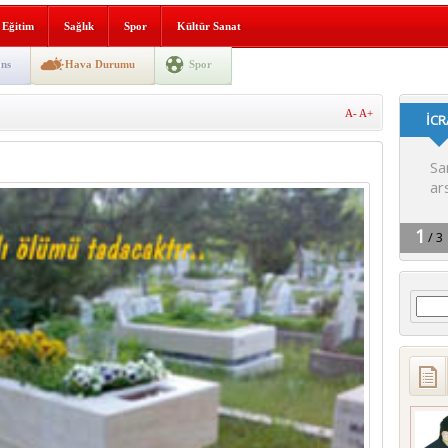
lografi, gençlerle geleceğe
Eğitim
Sağlık
Spor
Kültür Sanat
gın korkuttu
ns
Hava Durumu
Spor
 2’si Çocuk 5 Yaralı
A-
A+
 yürüyüşü
Arama