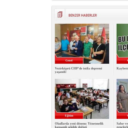
BENZER HABERLER
Genel
Vezirköprü CHP’de istifa depremi
Kaybett
yaşandı!
Eğitim
Okullarda yeni dönem: Yönetmelik
Sabır ve
kapsamlı şekilde değişti
gençlerl