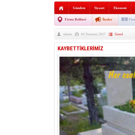
Sabır ve zarafetin sanatı fi
Gündem
Siyaset
Ekonomi
taşınıyor
Vezirköprü’de iki ayrı yan
Firma Rehberi
İlanlar
Fina
Hafif ticari araç takla attı!
admin
04 Temmuz 2017
Genel
“Yaz Seninle Güzel” doğa
KAYBETTİKLERİMİZ