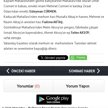
Bayram Mahallesinden gelme Bahçelievler Mahallesi’nde oturan Ömer
Cürmen’in babası, emekli imam Mehmet Cürmen’in kardeşi Ziraat
Odası’ndan emekli
Süleyman CÜRMEN;
Karkucak Mahallesi’nden merhum hacı Mustafa Aktaş’ın hanımı, Mehmet ve
Nazım Aktaş’ın anneleri hacı
Fadime AKTAŞ;
Gömlekhisar Mahallesi’nden Metin Aksoy’un yengesi, fabrikada çalışan
İsmail Aksoy’un kayınvalidesi, Ahmet Aksoy’un eşi
Seher AKSOY;
vefat etmiştir.
Vatandaş Gazetesi olarak merhum ve merhumelere Tanrıdan rahmet
aileleri ve sevenlerine başsağlığı dileriz.
ÖNCEKİ HABER
SONRAKİ HABER
Yorumlar
(0)
Yorum Yapın