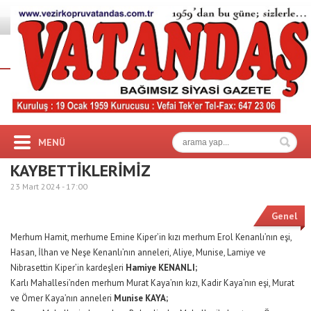
MENÜ
KAYBETTİKLERİMİZ
23 Mart 2024 -
17:00
Genel
Merhum Hamit, merhume Emine Kiper’in kızı merhum Erol Kenanlı’nın eşi,
Hasan, İlhan ve Neşe Kenanlı’nın anneleri, Aliye, Munise, Lamiye ve
Nibrasettin Kiper’in kardeşleri
Hamiye KENANLI;
Karlı Mahallesi’nden merhum Murat Kaya’nın kızı, Kadir Kaya’nın eşi, Murat
ve Ömer Kaya’nın anneleri
Munise KAYA;