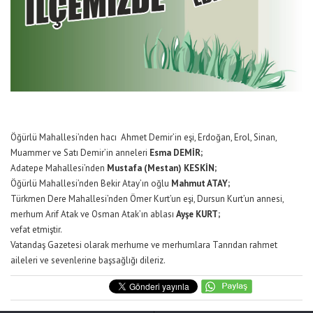
Öğürlü Mahallesi’nden hacı Ahmet Demir’in eşi, Erdoğan, Erol, Sinan,
Muammer ve Satı Demir’in anneleri
Esma DEMİR;
Adatepe Mahallesi’nden
Mustafa (Mestan) KESKİN;
Öğürlü Mahallesi’nden Bekir Atay’ın oğlu
Mahmut ATAY;
Türkmen Dere Mahallesi’nden Ömer Kurt’un eşi, Dursun Kurt’un annesi,
merhum Arif Atak ve Osman Atak’ın ablası
Ayşe KURT;
vefat etmiştir.
Vatandaş Gazetesi olarak merhume ve merhumlara Tanrıdan rahmet
aileleri ve sevenlerine başsağlığı dileriz.