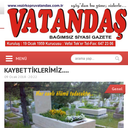
MENÜ
KAYBETTİKLERİMİZ….
09 Ocak 2018 -
20:22
Genel