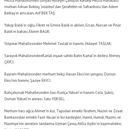
Mezra Mahallesinden tonyalı Hüseyin Çavuş’un kardeşi Mezra Mahallesi
muhtarı Adnan Bektaş, İstanbul’dan Şerafettin ve Safranbolu’dan Adem
Bektaş’ın amcaları, Arif BEKTAŞ;
Yakup Balık’ın oğlu, Fikret ve Emine Balık’ın abileri, Ercan, Nurcan ve Pınar
Balık’ın babası, Ekrem BALIK;
Yolpınar Mahallesinden Mehmet Taslak’ın hanımı, Hidayet TASLAK;
Saraycık MahallesindenKartal inşaat sahibi Bahri Kartal’ın dedesi Ahmey
ÇAYCI;
Bayram Mahallesinden merhum bekçi Hasan Ekici’nin yengesi, Dursun
Ekici’nin hanımı, Şaziye EKİCİ;
Bahçekonak Mahallesinden hacı Kurtça Yüksel’in hanımı Cela, Şükrü,
Osman Yüksel’in annesi. Satu YÜKSEL;
Merhum hacı ağca Ahmet’in kızı, Tapudan emekli İbrahim, Nazım ve Ziraat
Bankasından emekli Fazıl Akcan’ın kız kardeşleri, Hamit, Hamdi, Nazmi, ve
Nazmiye’nin anneleri Jandarma Uzman Çavuş Atilla Aydın’ın kayınvalidesi,