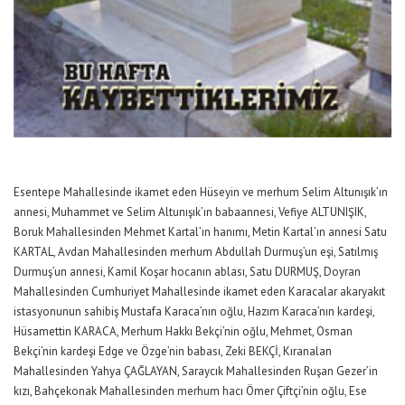
Esentepe Mahallesinde ikamet eden Hüseyin ve merhum Selim Altunışık’ın
annesi, Muhammet ve Selim Altunışık’ın babaannesi, Vefiye ALTUNIŞIK,
Boruk Mahallesinden Mehmet Kartal’ın hanımı, Metin Kartal’ın annesi Satu
KARTAL, Avdan Mahallesinden merhum Abdullah Durmuş’un eşi, Satılmış
Durmuş’un annesi, Kamil Koşar hocanın ablası, Satu DURMUŞ, Doyran
Mahallesinden Cumhuriyet Mahallesinde ikamet eden Karacalar akaryakıt
istasyonunun sahibiş Mustafa Karaca’nın oğlu, Hazım Karaca’nın kardeşi,
Hüsamettin KARACA, Merhum Hakkı Bekçi’nin oğlu, Mehmet, Osman
Bekçi’nin kardeşi Edge ve Özge’nin babası, Zeki BEKÇİ, Kıranalan
Mahallesinden Yahya ÇAĞLAYAN, Saraycık Mahallesinden Ruşan Gezer’in
kızı, Bahçekonak Mahallesinden merhum hacı Ömer Çiftçi’nin oğlu, Ese