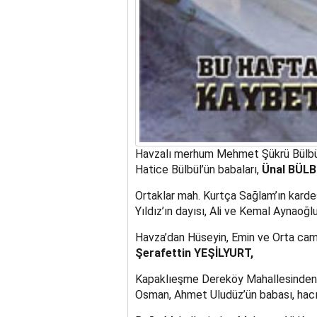
Havzalı merhum Mehmet Şükrü Bülbül’
Hatice Bülbül’ün babaları,
Ünal BÜLB
Ortaklar mah. Kurtça Sağlam’ın karde
Yıldız’ın dayısı, Ali ve Kemal Aynaoğl
Havza’dan Hüseyin, Emin ve Orta cami 
Şerafettin YEŞİLYURT,
Kapaklıeşme Dereköy Mahallesinden 
Osman, Ahmet Uludüz’ün babası, hacı