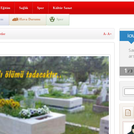
lografi, gençlerle geleceğe
Eğitim
Sağlık
Spor
Kültür Sanat
gın korkuttu
ns
Hava Durumu
Spor
 2’si Çocuk 5 Yaralı
tler
A-
A+
 yürüyüşü
Arama