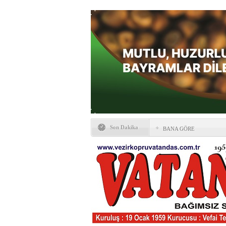
Son Dakika
BANA GÖRE
Vezirköprü CHP’de istifa 
HAYATIN İÇİNDEN BE
Kaybettiklerimiz
NÖBETÇİ ECZANELER
Okullarda yeni dönem: Yön
değişti