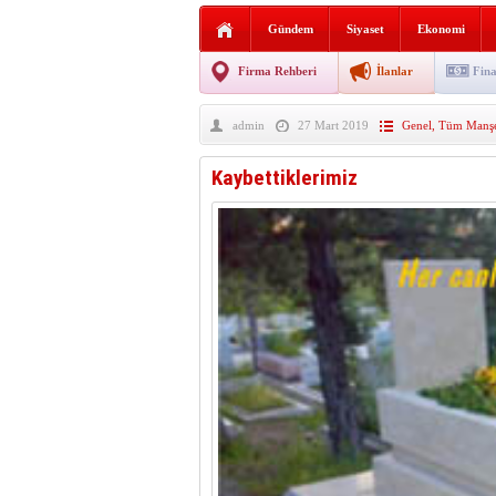
Sabır ve zarafetin sanatı fi
Gündem
Siyaset
Ekonomi
taşınıyor
Vezirköprü’de iki ayrı yan
Firma Rehberi
İlanlar
Fina
Hafif ticari araç takla attı!
admin
27 Mart 2019
Genel
,
Tüm Manşe
“Yaz Seninle Güzel” doğa
Kaybettiklerimiz