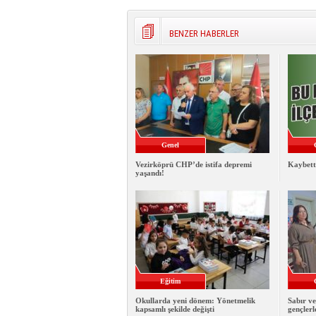
BENZER HABERLER
Genel
Vezirköprü CHP’de istifa depremi
Kaybett
yaşandı!
Eğitim
Okullarda yeni dönem: Yönetmelik
Sabır ve
kapsamlı şekilde değişti
gençlerl