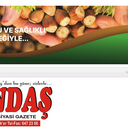
S
depremi yaşandı!
SLENME
etmelik kapsamlı şekilde