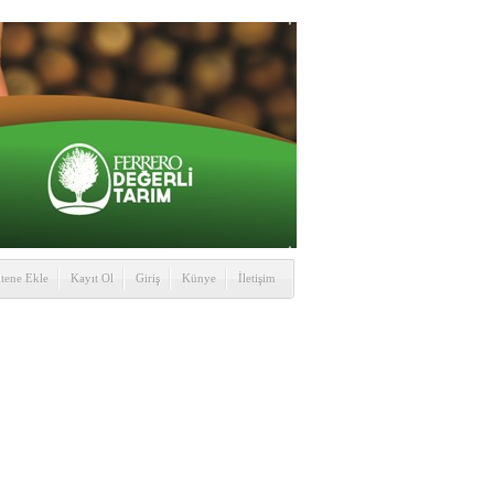
itene Ekle
Kayıt Ol
Giriş
Künye
İletişim