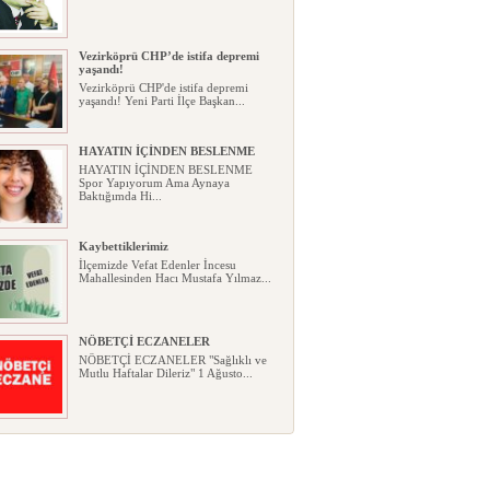
Vezirköprü CHP’de istifa depremi
yaşandı!
Vezirköprü CHP'de istifa depremi
yaşandı! Yeni Parti İlçe Başkan...
HAYATIN İÇİNDEN BESLENME
HAYATIN İÇİNDEN BESLENME
Spor Yapıyorum Ama Aynaya
Baktığımda Hi...
Kaybettiklerimiz
İlçemizde Vefat Edenler İncesu
Mahallesinden Hacı Mustafa Yılmaz...
NÖBETÇİ ECZANELER
NÖBETÇİ ECZANELER "Sağlıklı ve
Mutlu Haftalar Dileriz" 1 Ağusto...
Okullarda yeni dönem: Yönetmelik
kapsamlı şekilde değişti
Okullarda yeni dönem: Yönetmelik
kapsamlı şekilde değişti Resmî ...