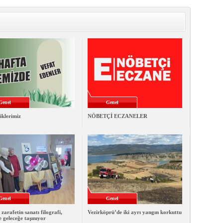
Genel
Genel
iklerimiz
NÖBETÇİ ECZANELER
Genel
Genel
 zarafetin sanatı filografi,
Vezirköprü’de iki ayrı yangın korkuttu
e geleceğe taşınıyor