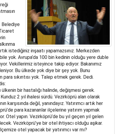
ereği
atmasın
e Belediye
Ticaret
rin
kalkınma
 artık istediğiniz inşaatı yapamazsınız. Merkezden
bile yok. Avrupa’da 100 bin kedinin olduğu yere duble
ıyor. Vekillerimiz isteyince takip ediyor. Bakanımız
deniyor. Bu ülkede yok diye bir şey yok. Bunu
 para sıkıntısı yok. Talep etmek gerek. Dedi.
is:
 ülkenin bir hastalığı halinde, değişmesi gerek.
Kunduz 2 yıl ihalesi sürdü. Vezirköprü alan olarak
n karşısında değil, yanındayız. Yatırımcı artık her
prü’de para kazananlar ilçelerine yatırım yapmak
or. Otel yapın. Vezirköprü’de bu yıl geçen yıl gelen
ecek. Vezirköprü’ye bir otel ihtiyacı olduğu aşikar.
ilçemize otel yapacak bir yatırımcı var mı?