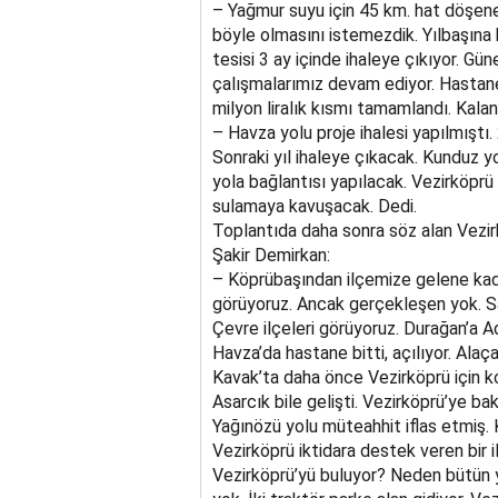
– Yağmur suyu için 45 km. hat döşen
böyle olmasını istemezdik. Yılbaşına 
tesisi 3 ay içinde ihaleye çıkıyor. Gü
çalışmalarımız devam ediyor. Hastane 
milyon liralık kısmı tamamlandı. Kala
– Havza yolu proje ihalesi yapılmışt
Sonraki yıl ihaleye çıkacak. Kunduz yo
yola bağlantısı yapılacak. Vezirköprü
sulamaya kavuşacak. Dedi.
Toplantıda daha sonra söz alan Vezir
Şakir Demirkan:
– Köprübaşından ilçemize gelene kadar 
görüyoruz. Ancak gerçekleşen yok. S
Çevre ilçeleri görüyoruz. Durağan’a A
Havza’da hastane bitti, açılıyor. Ala
Kavak’ta daha önce Vezirköprü için k
Asarcık bile gelişti. Vezirköprü’ye ba
Yağınözü yolu müteahhit iflas etmiş. K
Vezirköprü iktidara destek veren bir 
Vezirköprü’yü buluyor? Neden bütün yat