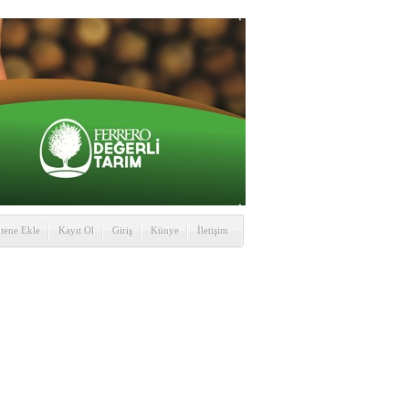
itene Ekle
Kayıt Ol
Giriş
Künye
İletişim