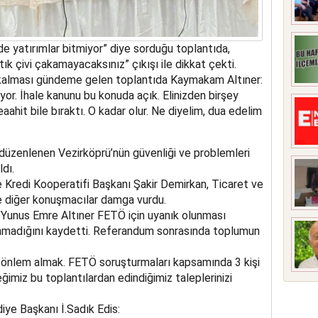
e yatırımlar bitmiyor” diye sorduğu toplantıda,
tık çivi çakamayacaksınız” çıkışı ile dikkat çekti.
m kalması gündeme gelen toplantıda Kaymakam Altıner:
iyor. İhale kanunu bu konuda açık. Elinizden birşey
aahit bile bıraktı. O kadar olur. Ne diyelim, dua edelim
düzenlenen Vezirköprü’nün güvenliği ve problemleri
dı.
 Kredi Kooperatifi Başkanı Şakir Demirkan, Ticaret ve
e diğer konuşmacılar damga vurdu.
Yunus Emre Altıner FETÖ için uyanık olunması
anmadığını kaydetti. Referandum sonrasında toplumun
e önlem almak. FETÖ soruşturmaları kapsamında 3 kişi
ğimiz bu toplantılardan edindiğimiz taleplerinizi
iye Başkanı İ.Sadık Edis: