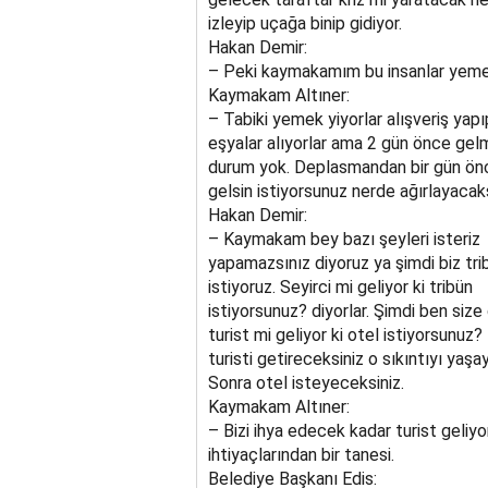
izleyip uçağa binip gidiyor.
Hakan Demir:
– Peki kaymakamım bu insanlar yemek
Kaymakam Altıner:
– Tabiki yemek yiyorlar alışveriş yapı
eşyalar alıyorlar ama 2 gün önce gelm
durum yok. Deplasmandan bir gün ön
gelsin istiyorsunuz nerde ağırlayacak
Hakan Demir:
– Kaymakam bey bazı şeyleri isteriz
yapamazsınız diyoruz ya şimdi biz tri
istiyoruz. Seyirci mi geliyor ki tribün
istiyorsunuz? diyorlar. Şimdi ben size
turist mi geliyor ki otel istiyorsunuz?
turisti getireceksiniz o sıkıntıyı yaşa
Sonra otel isteyeceksiniz.
Kaymakam Altıner:
– Bizi ihya edecek kadar turist geliyor
ihtiyaçlarından bir tanesi.
Belediye Başkanı Edis: