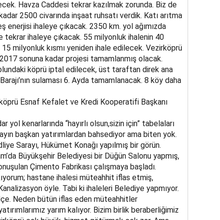
ecek. Havza Caddesi tekrar kazılmak zorunda. Biz de
kadar 2500 civarında inşaat ruhsatı verdik. Katı arıtma
neş enerjisi ihaleye çıkacak. 2350 km. yol ağımızda
tekrar ihaleye çıkacak. 55 milyonluk ihalenin 40
n 15 milyonluk kısmı yeniden ihale edilecek. Vezirköprü
ı. 2017 sonuna kadar projesi tamamlanmış olacak.
lundaki köprü iptal edilecek, üst taraftan direk ana
 Barajı’nın sulaması 6. Ayda tamamlanacak. 8 köy daha
köprü Esnaf Kefalet ve Kredi Kooperatifi Başkanı
yol kenarlarında “hayırlı olsun,sizin için” tabelaları
ayın başkan yatırımlardan bahsediyor ama biten yok.
dliye Sarayı, Hükümet Konağı yapılmış bir görün.
çam’da Büyükşehir Belediyesi bir Düğün Salonu yapmış,
onuşulan Çimento Fabrikası çalışmaya başladı.
kıyorum; hastane ihalesi müteahhit iflas etmiş,
analizasyon öyle. Tabi ki ihaleleri Belediye yapmıyor.
ilçe. Neden bütün iflas eden müteahhitler
ırımlarımız yarım kalıyor. Bizim birlik beraberliğimiz