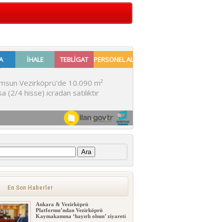
:
Kunduz Yağlı Güreşlerinde Söz Er
Meydanında
Kunduz Yağlı Güreşlerinde Söz Er
Meydanında Başpehlivanlar ve yü...
En Son Haberler
Ankara & Vezirköprü
Platformu’ndan Vezirköprü
Kaymakamına ‘hayırlı olsun’ ziyareti