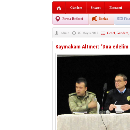
HAYATIN İÇİNDEN BE
Gündem
Siyaset
Ekonomi
BANA GÖRE
Firma Rehberi
İlanlar
Fina
Vezirköprü CHP’de istifa 
admin
02 Mayıs 2017
Genel
,
Gündem
,
Kaymakam Altıner: “Dua edelim