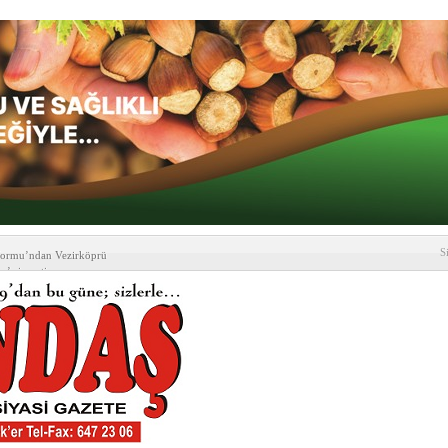
e Söz Er Meydanında
S
formu’ndan Vezirköprü
’ ziyareti
i yeni hizmet binası açıldı