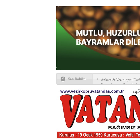
Kunduz Yağlı Güreşlerind
Son Dakika
Ankara & Vezirköprü Plat
Kaymakamına ‘hayırlı olsun
KAYBETTİKLERİMİZ
NÖBETÇİ ECZANELER
PTT Taşerona Geçiyor
Erhan Parlar vefat etti
AGD Vezirköprü Temsilciliğ