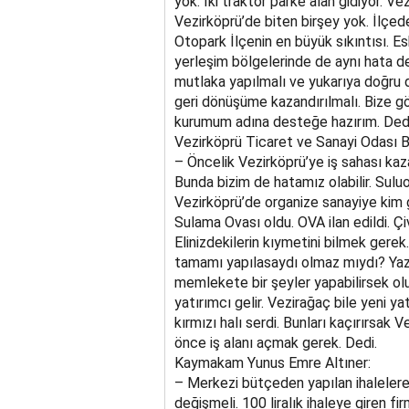
yok. İki traktör parke alan gidiyor. 
Vezirköprü’de biten birşey yok. İlçe
Otopark İlçenin en büyük sıkıntısı. Es
yerleşim bölgelerinde de aynı hata d
mutlaka yapılmalı ve yukarıya doğru
geri dönüşüme kazandırılmalı. Bize gö
kurumum adına desteğe hazırım. Dedi
Vezirköprü Ticaret ve Sanayi Odası Ba
– Öncelik Vezirköprü’ye iş sahası kaz
Bunda bizim de hatamız olabilir. Suluo
Vezirköprü’de organize sanayiye kim
Sulama Ovası oldu. OVA ilan edildi. Çi
Elinizdekilerin kıymetini bilmek ger
tamamı yapılasaydı olmaz mıydı? Yazık
memlekete bir şeyler yapabilirsek olur
yatırımcı gelir. Vezirağaç bile yeni 
kırmızı halı serdi. Bunları kaçırırsak
önce iş alanı açmak gerek. Dedi.
Kaymakam Yunus Emre Altıner:
– Merkezi bütçeden yapılan ihaleler
değişmeli. 100 liralı
k ihaleye giren fi