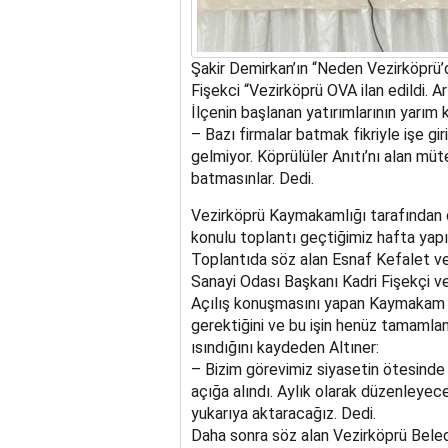
Şakir Demirkan’ın “Neden Vezirköprü’d
Fişekci “Vezirköprü OVA ilan edildi. Ar
İlçenin başlanan yatırımlarının yarı
– Bazı firmalar batmak fikriyle işe gir
gelmiyor. Köprülüler Anıtı’nı alan müte
batmasınlar. Dedi.
Vezirköprü Kaymakamlığı tarafından 
konulu toplantı geçtiğimiz hafta yapıl
Toplantıda söz alan Esnaf Kefalet ve
Sanayi Odası Başkanı Kadri Fişekçi v
Açılış konuşmasını yapan Kaymakam 
gerektiğini ve bu işin henüz tamaml
ısındığını kaydeden Altıner:
– Bizim görevimiz siyasetin ötesind
açığa alındı. Aylık olarak düzenleyece
yukarıya aktaracağız. Dedi.
Daha sonra söz alan Vezirköprü Beled