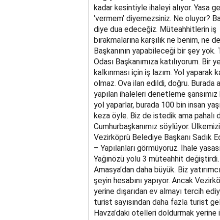
kadar kesintiyle ihaleyi alıyor. Yasa g
‘vermem’ diyemezsiniz. Ne oluyor? B
diye dua edeceğiz. Müteahhitlerin iş
bırakmalarına karşılık ne benim, ne d
Başkanının yapabileceği bir şey yok. 
Odası Başkanımıza katılıyorum. Bir ye
kalkınması için iş lazım. Yol yaparak 
olmaz. Ova ilan edildi, doğru. Burada
yapılan ihaleleri denetleme şansımız 
yol yaparlar, burada 100 bin insan yaş
keza öyle. Biz de istedik ama pahalı 
Cumhurbaşkanımız söylüyor. Ülkemizin
Vezirköprü Belediye Başkanı Sadık Ed
– Yapılanları görmüyoruz. İhale yasası
Yağınözü yolu 3 müteahhit değiştirdi. 
Amasya’dan daha büyük. Biz yatırımcını
şeyin hesabını yapıyor. Ancak Vezirkö
yerine dışarıdan ev almayı tercih ediy
turist sayısından daha fazla turist gel
Havza’daki otelleri doldurmak yerine 