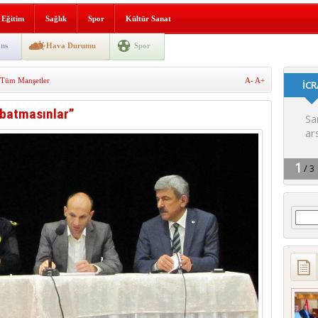
SLENME
Eğitim
Sağlık
Spor
Kültür Sanat
ns
Hava Durumu
Spor
depremi yaşandı!
Tüm Manşetler
A-
A+
 batmasınlar”
Arama