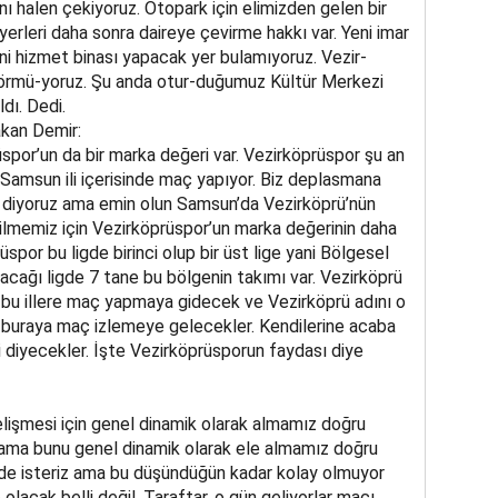
rını halen çekiyoruz. Otopark için elimizden gelen bir
yerleri daha sonra daireye çevirme hakkı var. Yeni imar
yeni hizmet binası yapacak yer bulamıyoruz. Vezir-
 görmü-yoruz. Şu anda otur-duğumuz Kültür Merkezi
ldı. Dedi.
kan Demir:
spor’un da bir marka değeri var. Vezirköprüspor şu an
amsun ili içerisinde maç yapıyor. Biz deplasmana
 diyoruz ama emin olun Samsun’da Vezirköprü’nün
bilmemiz için Vezirköprüspor’un marka değerinin daha
spor bu ligde birinci olup bir üst lige yani Bölgesel
acağı ligde 7 tane bu bölgenin takımı var. Vezirköprü
bu illere maç yapmaya gidecek ve Vezirköprü adını o
ar buraya maç izlemeye gelecekler. Kendilerine acaba
 diyecekler. İşte Vezirköprüsporun faydası diye
işmesi için genel dinamik olarak almamız doğru
 ama bunu genel dinamik olarak ele almamız doğru
e isteriz ama bu düşündüğün kadar kolay olmuyor
olacak belli değil. Taraftar, o gün geliyorlar maçı