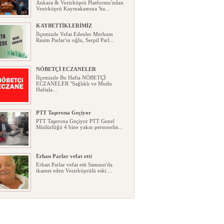
Ankara & Vezirköprü Platformu'ndan
Vezirköprü Kaymakamına 'ha...
KAYBETTİKLERİMİZ
İlçemizde Vefat Edenler Merhum
Rasim Parlar'ın oğlu, Serpil Parl...
NÖBETÇİ ECZANELER
İlçemizde Bu Hafta NÖBETÇİ
ECZANELER "Sağlıklı ve Mutlu
Haftala...
PTT Taşerona Geçiyor
PTT Taşerona Geçiyor PTT Genel
Müdürlüğü 4 bine yakın personelin...
Erhan Parlar vefat etti
Erhan Parlar vefat etti Samsun'da
ikamet eden Vezirköprülü eski ...
AGD Vezirköprü Temsilciliği yeni
hizmet binası açıldı
AGD Vezirköprü Temsilciliği yeni
hizmet binası açıldı Anadolu Ge...