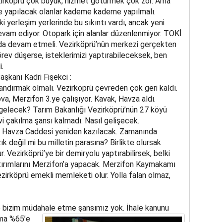
Vezirköprü çok büyük, hizmet götürmek çok zor. Ama
de yapılacak olanlar kademe kademe yapılmalı.
ki yerleşim yerlerinde bu sıkıntı vardı, ancak yeni
evam ediyor. Otopark için alanlar düzenlenmiyor. TOKİ
 da devam etmeli. Vezirköprü’nün merkezi gerçekten
rev düşerse, isteklerimizi yaptırabileceksek, ben
.
şkanı Kadri Fişekci :
andırmak olmalı. Vezirköprü çevreden çok geri kaldı.
va, Merzifon 3.ye çalışıyor. Kavak, Havza aldı.
 gelecek? Tarım Bakanlığı Vezirköprü’nün 27 köyü
vi çakılma şansı kalmadı. Nasıl gelişecek.
ek. Havza Caddesi yeniden kazılacak. Zamanında
 değil mi bu milletin parasına? Birlikte olursak
. Vezirköprü’ye bir demiryolu yaptırabilirsek, belki
yatırımlarını Merzifon’a yapacak. Merzifon Kaymakamı
 Vezirköprü emekli memleketi olur. Yolla falan olmaz,
e bizim müdahale etme şansımız yok. İhale kanunu
rma %65’e