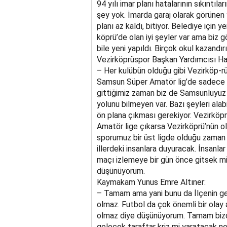
94 yılı imar planı hatalarının sıkıntıla
şey yok. İmarda garaj olarak görünen 
planı az kaldı, bitiyor. Belediye için 
köprü’de olan iyi şeyler var ama biz
bile yeni yapıldı. Birçok okul kazandırı
Vezirköprüspor Başkan Yardımcısı Ha
– Her kulübün olduğu gibi Vezirköp-rü
Samsun Süper Amatör lig’de sadece S
gittiğimiz zaman biz de Samsunluyuz
yolunu bilmeyen var. Bazı şeyleri ala
ön plana çıkması gerekiyor. Vezirköprü
Amatör lige çıkarsa Vezirköprü’nün ol
sporumuz bir üst ligde olduğu zaman 
illerdeki insanlara duyuracak. İnsanl
maçı izlemeye bir gün önce gitsek mi
düşünüyorum.
Kaymakam Yunus Emre Altıner:
– Tamam ama yani bunu da İlçenin gel
olmaz. Futbol da çok önemli bir olay
olmaz diye düşünüyorum. Tamam bizd
gelecek taraftar kriz mi yaratacak ne 