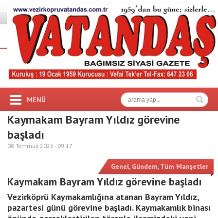
MENÜ
Kaymakam Bayram Yıldız görevine
başladı
08 Temmuz 2026 -
09:17
Genel
,
Gündem
,
Tüm Manşetler
Kaymakam Bayram Yıldız görevine başladı
Vezirköprü Kaymakamlığına atanan Bayram Yıldız,
pazartesi günü görevine başladı. Kaymakamlık binası