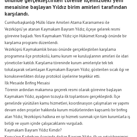
önünde gerçekleştirilen törenle ilçemizdeki yeni
mesaisine başlayan Yıldız birim amirleri tarafından
karşılandı.
Cumhurbaşkanlığı Mülki İdare Amirleri Atama Kararnamesi ile
Vezirköprü’ye atanan Kaymakam Bayram Yıldız, ilçeye gelerek resmi
görevine başladı. Yeni Kaymakam Yıldız için Hükümet Konağı önünde bir
karşılama programı düzenlendi.
Vezirköprü Kaymakamlık binası önünde gerçekleştirilen karşılama
programına ilçe protokolü, kamu kurum ve kuruluşlarının amirleri ile idari
yöneticiler katıldı. Karşılama töreninde kurum amirleriyle tek tek
tokalaşarak selamlaşan Kaymakam Bayram Yıldız, gösterilen sıcak ilgi ve
konukseverlikten dolayı protokol üyelerine teşekkür etti.
​İlk Mesaide Brifing Mesaisi
Törenin ardından makamına geçerek resmi olarak görevine başlayan
Kaymakam Yıldız, ayağının tozuyla ilk toplantısını gerçekleştirdi. İlçe
genelinde yürütülen kamu hizmetleri, koordinasyon çalışmaları ve yapımı
devam eden projeler hakkında kurum müdürlerinden kapsamlı bir brifing
alan Yıldız, Vezirköprü halkına en iyi hizmeti sunmak için tüm kurumlarla iş
birliği ve uyum içinde çalışacaklarını vurguladı.
​Kaymakam Bayram Yıldız Kimdir?
Konya’nın Kadınhanı ilçesinde doğan Bayram Yıldız, ilk ve ortaöğrenimini