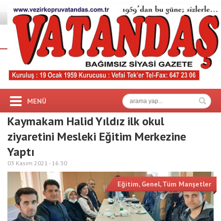
MENÜ
Kaymakam Halid Yıldız ilk okul
ziyaretini Mesleki Eğitim Merkezine
Yaptı
03 Kasım 2021 -
16:30
Eğitim
,
Genel
,
Tüm Manşetler