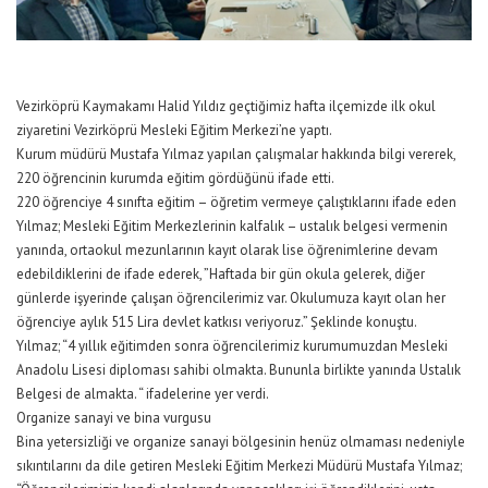
Vezirköprü Kaymakamı Halid Yıldız geçtiğimiz hafta ilçemizde ilk okul
ziyaretini Vezirköprü Mesleki Eğitim Merkezi’ne yaptı.
Kurum müdürü Mustafa Yılmaz yapılan çalışmalar hakkında bilgi vererek,
220 öğrencinin kurumda eğitim gördüğünü ifade etti.
220 öğrenciye 4 sınıfta eğitim – öğretim vermeye çalıştıklarını ifade eden
Yılmaz; Mesleki Eğitim Merkezlerinin kalfalık – ustalık belgesi vermenin
yanında, ortaokul mezunlarının kayıt olarak lise öğrenimlerine devam
edebildiklerini de ifade ederek, ”Haftada bir gün okula gelerek, diğer
günlerde işyerinde çalışan öğrencilerimiz var. Okulumuza kayıt olan her
öğrenciye aylık 515 Lira devlet katkısı veriyoruz.” Şeklinde konuştu.
Yılmaz; “4 yıllık eğitimden sonra öğrencilerimiz kurumumuzdan Mesleki
Anadolu Lisesi diploması sahibi olmakta. Bununla birlikte yanında Ustalık
Belgesi de almakta. “ ifadelerine yer verdi.
Organize sanayi ve bina vurgusu
Bina yetersizliği ve organize sanayi bölgesinin henüz olmaması nedeniyle
sıkıntılarını da dile getiren Mesleki Eğitim Merkezi Müdürü Mustafa Yılmaz;