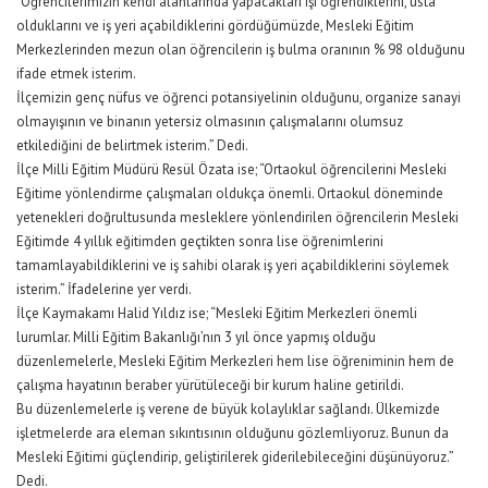
“Öğrencilerimizin kendi alanlarında yapacakları işi öğrendiklerini, usta
olduklarını ve iş yeri açabildiklerini gördüğümüzde, Mesleki Eğitim
Merkezlerinden mezun olan öğrencilerin iş bulma oranının % 98 olduğunu
ifade etmek isterim.
İlçemizin genç nüfus ve öğrenci potansiyelinin olduğunu, organize sanayi
olmayışının ve binanın yetersiz olmasının çalışmalarını olumsuz
etkilediğini de belirtmek isterim.” Dedi.
İlçe Milli Eğitim Müdürü Resül Özata ise; “Ortaokul öğrencilerini Mesleki
Eğitime yönlendirme çalışmaları oldukça önemli. Ortaokul döneminde
yetenekleri doğrultusunda mesleklere yönlendirilen öğrencilerin Mesleki
Eğitimde 4 yıllık eğitimden geçtikten sonra lise öğrenimlerini
tamamlayabildiklerini ve iş sahibi olarak iş yeri açabildiklerini söylemek
isterim.” İfadelerine yer verdi.
İlçe Kaymakamı Halid Yıldız ise; “Mesleki Eğitim Merkezleri önemli
lurumlar. Milli Eğitim Bakanlığı’nın 3 yıl önce yapmış olduğu
düzenlemelerle, Mesleki Eğitim Merkezleri hem lise öğreniminin hem de
çalışma hayatının beraber yürütüleceği bir kurum haline getirildi.
Bu düzenlemelerle iş verene de büyük kolaylıklar sağlandı. Ülkemizde
işletmelerde ara eleman sıkıntısının olduğunu gözlemliyoruz. Bunun da
Mesleki Eğitimi güçlendirip, geliştirilerek giderilebileceğini düşünüyoruz.”
Dedi.