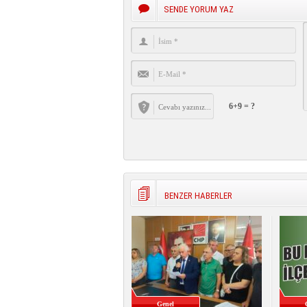
SENDE YORUM YAZ
6+9 = ?
BENZER HABERLER
Genel