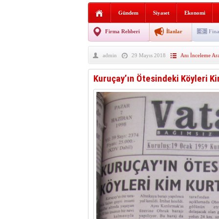
Sabır ve zarafetin sanatı fi
Gündem
Siyaset
Ekonomi
taşınıyor
Vezirköprü’de iki ayrı yan
Firma Rehberi
İlanlar
Fina
Hafif ticari araç takla attı!
admin
29 Mayıs 2018
Anı İnceleme Ara
“Yaz Seninle Güzel” doğa
Kuruçay’ın Ötesindeki Köyleri K