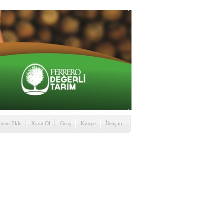
itene Ekle
Kayıt Ol
Giriş
Künye
İletişim