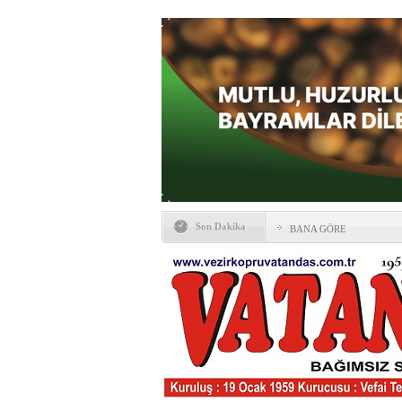
Son Dakika
BANA GÖRE
Vezirköprü CHP’de istifa 
HAYATIN İÇİNDEN BE
Kaybettiklerimiz
NÖBETÇİ ECZANELER
Okullarda yeni dönem: Yön
değişti