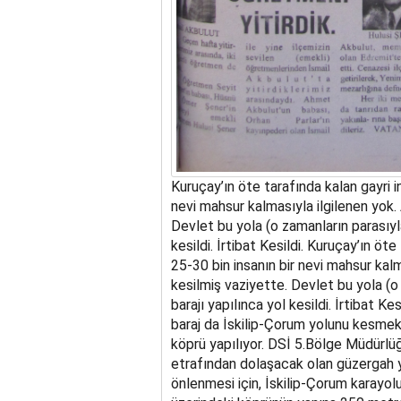
Kuruçay’ın öte tarafında kalan gayri i
nevi mahsur kalmasıyla ilgilenen yok
Devlet bu yola (o zamanların parasıyla
kesildi. İrtibat Kesildi. Kuruçay’ın öt
25-30 bin insanın bir nevi mahsur kal
kesilmiş vaziyette. Devlet bu yola (o 
barajı yapılınca yol kesildi. İrtibat Kes
baraj da İskilip-Çorum yolunu kesmekte
köprü yapılıyor. DSİ 5.Bölge Müdürlü
etrafından dolaşacak olan güzergah 
önlenmesi için, İskilip-Çorum karayol