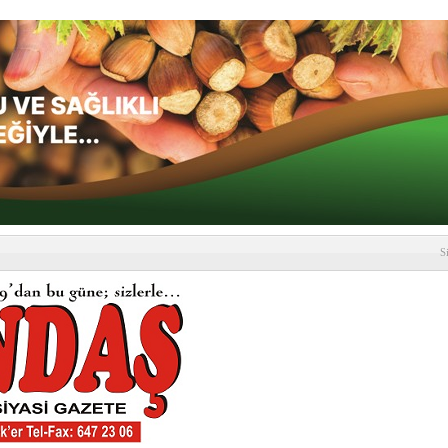
S
depremi yaşandı!
SLENME
etmelik kapsamlı şekilde