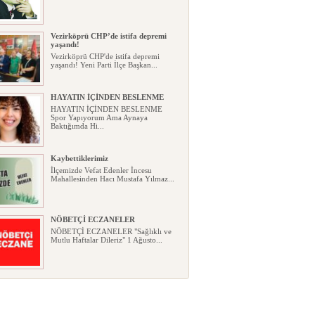
Vezirköprü CHP’de istifa depremi
yaşandı!
Vezirköprü CHP'de istifa depremi
yaşandı! Yeni Parti İlçe Başkan...
HAYATIN İÇİNDEN BESLENME
HAYATIN İÇİNDEN BESLENME
Spor Yapıyorum Ama Aynaya
Baktığımda Hi...
Kaybettiklerimiz
İlçemizde Vefat Edenler İncesu
Mahallesinden Hacı Mustafa Yılmaz...
NÖBETÇİ ECZANELER
NÖBETÇİ ECZANELER "Sağlıklı ve
Mutlu Haftalar Dileriz" 1 Ağusto...
Okullarda yeni dönem: Yönetmelik
kapsamlı şekilde değişti
Okullarda yeni dönem: Yönetmelik
kapsamlı şekilde değişti Resmî ...