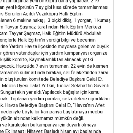
 uzunluğunda yeni bir köprü daha yapılacak. 219
olan yeni köprünün 7 ay gibi kısa sürede tamamlanması
s Sergileri Açıldı Vezirköprü Halk Eğitim
nen 6 makine nakışı, 3 biçki dikiş, 1 yorgan, 1 kumaş
am Tayyar Şaşmaz tarafından Halk Eğitim Merkezi
akam Tayyar Şaşmaz, Halk Eğitim Müdürü Abdullah
nçlerle Halk Eğitim’in verdiği bilgi ve becerinin
rine Yardım Havza ilçesinde meydana gelen ve büyük
ar gören vatandaşlar için yardım kampanyası organize
 kişilik komite, Kaymakamlıktan alınacak yetki
layacak. Havza’da 7 evin tamamen, 22 evin de kısmen
i tamamen sular altında bırakan, sel felaketinden zarar
n oluşturulan komitede Belediye Başkanı Celal Er,
 Meclis Üyesi Talat Yetkin, tüccar Selahattin Güvenli
ungurtekin yer aldı.Yapılacak bağışlar için kamu
ak. Toplanan yardım paraları, selzedelere uğradıkları
ak. Havza Belediye Başkanı Celal Er, “Havza’nın Afet
i nedeniyle böyle bir kampanya başlatmaya mecbur
u yükün altından kalkmamız mümkün değil.
 ve kuruluşları bu kampanya için duyarlı olmaya
ne Ek İnşaatı Nihayet Başladı Nisan ayı başlarında