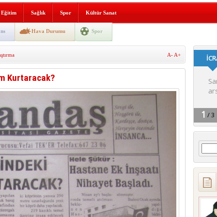
lografi, gençlerle geleceğe
Eğitim
Sağlık
Spor
Kültür Sanat
gın korkuttu
ns
Hava Durumu
Spor
 2’si Çocuk 5 Yaralı
ştırma
A-
A+
 yürüyüşü
im Kurtaracak?
Arama