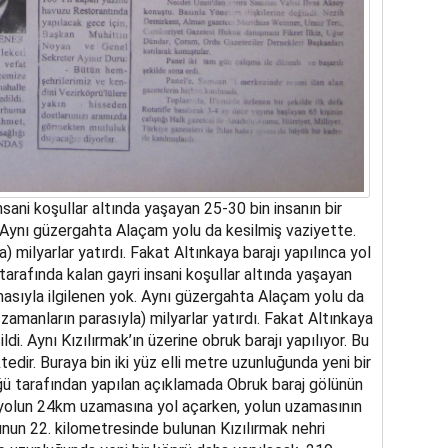
nsani koşullar altında yaşayan 25-30 bin insanın bir
. Aynı güzergahta Alaçam yolu da kesilmiş vaziyette.
) milyarlar yatırdı. Fakat Altınkaya barajı yapılınca yol
e tarafında kalan gayri insani koşullar altında yaşayan
masıyla ilgilenen yok. Aynı güzergahta Alaçam yolu da
zamanların parasıyla) milyarlar yatırdı. Fakat Altınkaya
ildi. Aynı Kızılırmak’ın üzerine obruk barajı yapılıyor. Bu
dir. Buraya bin iki yüz elli metre uzunluğunda yeni bir
ğü tarafından yapılan açıklamada Obruk baraj gölünün
yolun 24km uzamasına yol açarken, yolun uzamasının
unun 22. kilometresinde bulunan Kızılırmak nehri