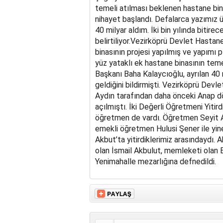
temeli atılması beklenen hastane bina
nihayet başlandı. Defalarca yazımız ü
40 milyar aldım. İki bin yılında bitire
belirtiliyor.Vezirköprü Devlet Hastane
binasının projesi yapılmış ve yapımı pl
yüz yataklı ek hastane binasının teme
Başkanı Baha Kalaycıoğlu, ayrılan 40 m
geldiğini bildirmişti. Vezirköprü Dev
Aydın tarafından daha önceki Anap d
açılmıştı. İki Değerli Öğretmeni Yitirdi
öğretmen de vardı. Öğretmen Seyit A
emekli öğretmen Hulusi Şener ile yine
Akbut’ta yitirdiklerimiz arasındaydı.
olan İsmail Akbulut, memleketi olan E
Yenimahalle mezarlığına defnedildi.