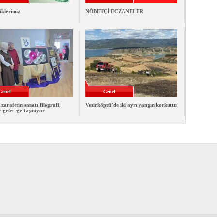
iklerimiz
NÖBETÇİ ECZANELER
Genel
Genel
 zarafetin sanatı filografi,
Vezirköprü’de iki ayrı yangın korkuttu
e geleceğe taşınıyor