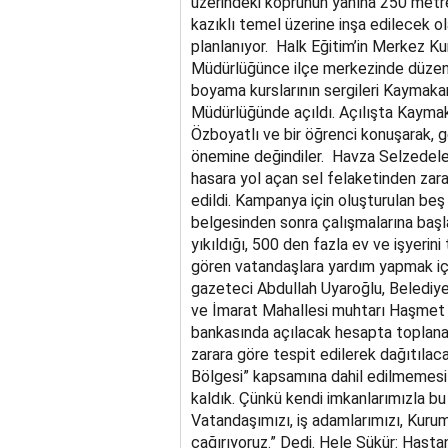
üzerindeki köprünün yanına 250 metre
kazıklı temel üzerine inşa edilecek 
planlanıyor. Halk Eğitim’in Merkez Kur
Müdürlüğünce ilçe merkezinde düzenle
boyama kurslarının sergileri Kaymak
Müdürlüğünde açıldı. Açılışta Kaym
Özboyatlı ve bir öğrenci konuşarak, ge
önemine değindiler. Havza Selzedele
hasara yol açan sel felaketinden zar
edildi. Kampanya için oluşturulan beş
belgesinden sonra çalışmalarına baş
yıkıldığı, 500 den fazla ev ve işyerin
gören vatandaşlara yardım yapmak içi
gazeteci Abdullah Uyaroğlu, Belediye
ve İmarat Mahallesi muhtarı Haşmet S
bankasında açılacak hesapta toplanac
zarara göre tespit edilerek dağıtılac
Bölgesi” kapsamına dahil edilmemes
kaldık. Çünkü kendi imkanlarımızla b
Vatandaşımızı, iş adamlarımızı, Kurum
çağırıyoruz.” Dedi. Hele Şükür: Hasta