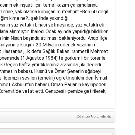
sının ek inşaatı için temel kazım çalışmalarına
zerine, yakınlarına konuşan müteahhit: -Ben 60 değil
ceğim kime ne?.. şeklinde yakındığı
sinin yüz yataklı binası yetmeyince, yüz yataklı ek
ana alınmıştır. İhalesi Ocak ayında yapıldığı bildirilen
linin Nisan başında atılması bekleniyordu. Anap İlçe
ilyarın çıktığını, 20 Milyarın ödenek yazısının
let Hastanesi, ilk defa Sağlık Bakanı rahmetli Mehmet
öneminde (1 Ağustos 1984)’te görkemli bir törenle
k Geçen hafta yitirdiklerimiz arasında , iki değerli
hmet’in babası, Hüsnü ve Ömer Şener’in ağabeyi
 ilçemizin sevilen (emekli) öğretmenlerinden İsmail
 Ahmet Akbulut’un babası, Orhan Parlar’ın kayınpederi
dremit’de vefat etti. Cenazesi ilçemize getirilerek,
1519 Kez Görüntülendi.