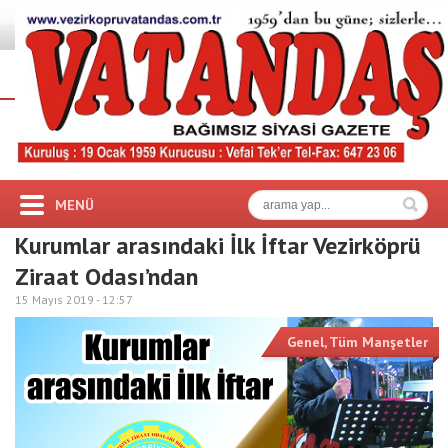
MENÜ
Kurumlar arasındaki İlk İftar Vezirköprü
Ziraat Odası’ndan
15 Mayıs 2019 -
12:57
Genel
,
Tüm Manşetler