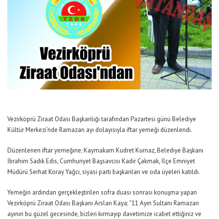
Vezirköprü Ziraat Odası Başkanlığı tarafından Pazartesi günü Belediye
Kültür Merkezi’nde Ramazan ayı dolayısıyla iftar yemeği düzenlendi.
Düzenlenen iftar yemeğine; Kaymakam Kudret Kurnaz, Belediye Başkanı
İbrahim Sadık Edis, Cumhuriyet Başsavcısı Kadir Çakmak, İlçe Emniyet
Müdürü Serhat Koray Yağcı, siyasi parti başkanları ve oda üyeleri katıldı.
Yemeğin ardından gerçekleştirilen sofra duası sonrası konuşma yapan
Vezirköprü Ziraat Odası Başkanı Arslan Kaya; “11 Ayın Sultanı Ramazan
ayının bu güzel gecesinde, bizleri kırmayıp davetimize icabet ettiğiniz ve