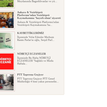
Meydanında Başpehlivanlar ve yü...
Ankara & Vezirköprü
Platformu’ndan Vezirköprü
Kaymakamına ‘hayırlı olsun’ ziyareti
Ankara & Vezirköprü Platformu'ndan
Vezirköprü Kaymakamına 'ha...
KAYBETTİKLERİMİZ
İlçemizde Vefat Edenler Merhum
Rasim Parlar'ın oğlu, Serpil Parl...
NÖBETÇİ ECZANELER
İlçemizde Bu Hafta NÖBETÇİ
ECZANELER "Sağlıklı ve Mutlu
Haftala...
PTT Taşerona Geçiyor
PTT Taşerona Geçiyor PTT Genel
Müdürlüğü 4 bine yakın personelin...
Erhan Parlar vefat etti
Erhan Parlar vefat etti Samsun'da
ikamet eden Vezirköprülü eski ...