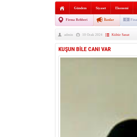
AGD Vezirköprü Temsilciliğ
Gündem
Siyaset
Ekonomi
HAYATIN İÇİNDEN BE
Firma Rehberi
İlanlar
Fina
BANA GÖRE
admin
10 Ocak 2024
Kültür Sanat
Vezirköprü CHP’de istifa 
KUŞUN BİLE CANI VAR