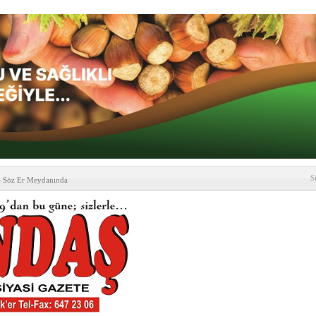
S
e Söz Er Meydanında
formu’ndan Vezirköprü
’ ziyareti