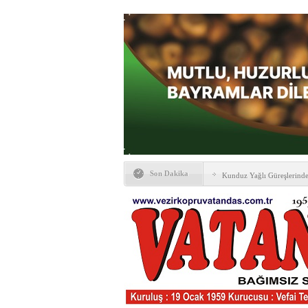
Son Dakika
Kunduz Yağlı Güreşlerind
Ankara & Vezirköprü Plat
Kaymakamına ‘hayırlı olsun
KAYBETTİKLERİMİZ
NÖBETÇİ ECZANELER
PTT Taşerona Geçiyor
Erhan Parlar vefat etti