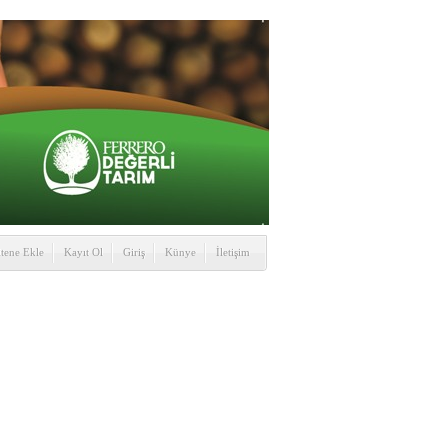
itene Ekle
Kayıt Ol
Giriş
Künye
İletişim