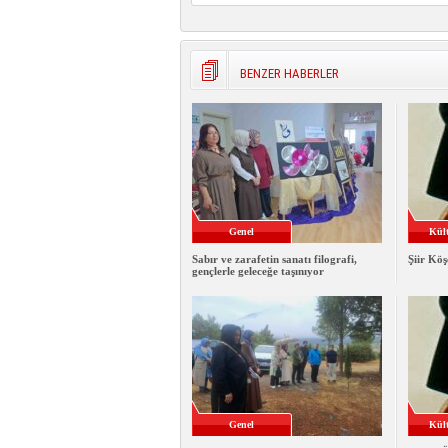
BENZER HABERLER
Genel
Kült
Sabır ve zarafetin sanatı filografi,
Şiir Köş
gençlerle geleceğe taşınıyor
Genel
Kült