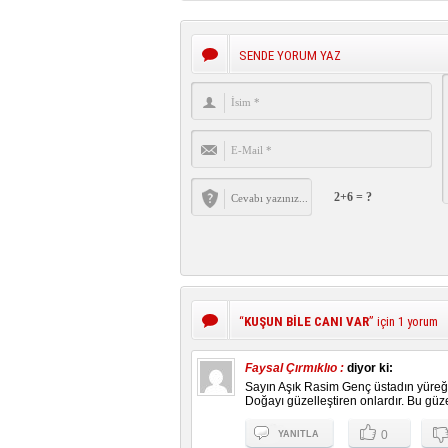
SENDE YORUM YAZ
2+6 = ?
“
KUŞUN BİLE CANI VAR
” için 1 yorum
Faysal Çırmıklıo :
diyor ki:
Sayın Aşık Rasim Genç üstadın yüreğ
Doğayı güzelleştiren onlardır. Bu güzel
0
YANITLA