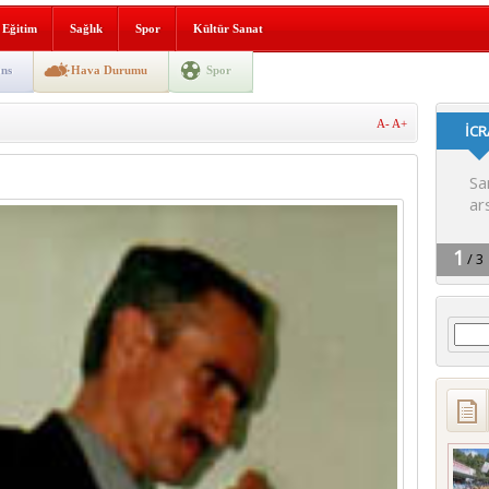
i yeni hizmet binası açıldı
Eğitim
Sağlık
Spor
Kültür Sanat
SLENME
ns
Hava Durumu
Spor
A-
A+
depremi yaşandı!
Arama