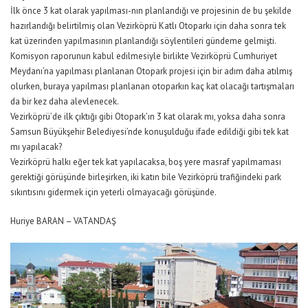
İlk önce 3 kat olarak yapılması-nın planlandığı ve projesinin de bu şekilde
hazırlandığı belirtilmiş olan Vezirköprü Katlı Otoparkı için daha sonra tek
kat üzerinden yapılmasının planlandığı söylentileri gündeme gelmişti.
Komisyon raporunun kabul edilmesiyle birlikte Vezirköprü Cumhuriyet
Meydanı’na yapılması planlanan Otopark projesi için bir adım daha atılmış
olurken, buraya yapılması planlanan otoparkın kaç kat olacağı tartışmaları
da bir kez daha alevlenecek.
Vezirköprü’de ilk çıktığı gibi Otopark’ın 3 kat olarak mı, yoksa daha sonra
Samsun Büyükşehir Belediyesi’nde konuşulduğu ifade edildiği gibi tek kat
mı yapılacak?
Vezirköprü halkı eğer tek kat yapılacaksa, boş yere masraf yapılmaması
gerektiği görüşünde birleşirken, iki katın bile Vezirköprü trafiğindeki park
sıkıntısını gidermek için yeterli olmayacağı görüşünde.
Huriye BARAN – VATANDAŞ