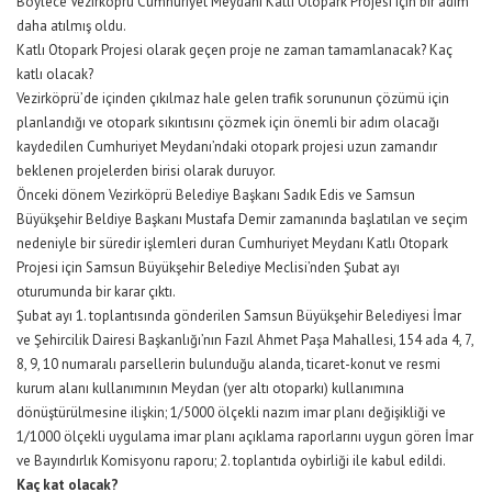
Böylece Vezirköprü Cumhuriyet Meydanı Katlı Otopark Projesi için bir adım
daha atılmış oldu.
Katlı Otopark Projesi olarak geçen proje ne zaman tamamlanacak? Kaç
katlı olacak?
Vezirköprü’de içinden çıkılmaz hale gelen trafik sorununun çözümü için
planlandığı ve otopark sıkıntısını çözmek için önemli bir adım olacağı
kaydedilen Cumhuriyet Meydanı’ndaki otopark projesi uzun zamandır
beklenen projelerden birisi olarak duruyor.
Önceki dönem Vezirköprü Belediye Başkanı Sadık Edis ve Samsun
Büyükşehir Beldiye Başkanı Mustafa Demir zamanında başlatılan ve seçim
nedeniyle bir süredir işlemleri duran Cumhuriyet Meydanı Katlı Otopark
Projesi için Samsun Büyükşehir Belediye Meclisi’nden Şubat ayı
oturumunda bir karar çıktı.
Şubat ayı 1. toplantısında gönderilen Samsun Büyükşehir Belediyesi İmar
ve Şehircilik Dairesi Başkanlığı’nın Fazıl Ahmet Paşa Mahallesi, 154 ada 4, 7,
8, 9, 10 numaralı parsellerin bulunduğu alanda, ticaret-konut ve resmi
kurum alanı kullanımının Meydan (yer altı otoparkı) kullanımına
dönüştürülmesine ilişkin; 1/5000 ölçekli nazım imar planı değişikliği ve
1/1000 ölçekli uygulama imar planı açıklama raporlarını uygun gören İmar
ve Bayındırlık Komisyonu raporu; 2. toplantıda oybirliği ile kabul edildi.
Kaç kat olacak?