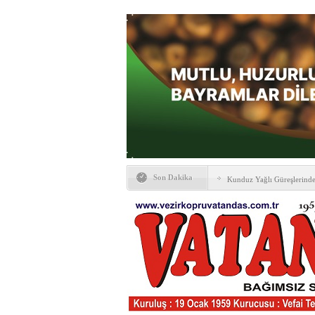
Son Dakika
Kunduz Yağlı Güreşlerind
Ankara & Vezirköprü Plat
Kaymakamına ‘hayırlı olsun
KAYBETTİKLERİMİZ
NÖBETÇİ ECZANELER
PTT Taşerona Geçiyor
Erhan Parlar vefat etti