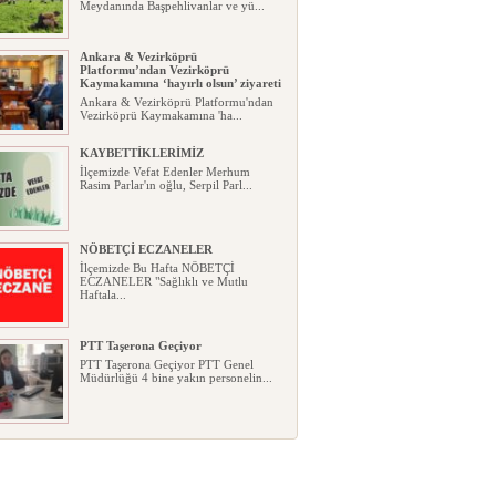
Meydanında Başpehlivanlar ve yü...
Ankara & Vezirköprü
Platformu’ndan Vezirköprü
Kaymakamına ‘hayırlı olsun’ ziyareti
Ankara & Vezirköprü Platformu'ndan
Vezirköprü Kaymakamına 'ha...
KAYBETTİKLERİMİZ
İlçemizde Vefat Edenler Merhum
Rasim Parlar'ın oğlu, Serpil Parl...
NÖBETÇİ ECZANELER
İlçemizde Bu Hafta NÖBETÇİ
ECZANELER "Sağlıklı ve Mutlu
Haftala...
PTT Taşerona Geçiyor
PTT Taşerona Geçiyor PTT Genel
Müdürlüğü 4 bine yakın personelin...
Erhan Parlar vefat etti
Erhan Parlar vefat etti Samsun'da
ikamet eden Vezirköprülü eski ...