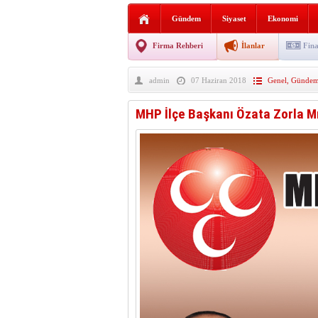
AGD Vezirköprü Temsilciliğ
Gündem
Siyaset
Ekonomi
HAYATIN İÇİNDEN BE
Firma Rehberi
İlanlar
Fina
BANA GÖRE
admin
07 Haziran 2018
Genel
,
Günde
Vezirköprü CHP’de istifa 
MHP İlçe Başkanı Özata Zorla Mı İ