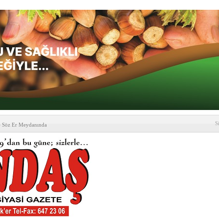
S
e Söz Er Meydanında
formu’ndan Vezirköprü
’ ziyareti