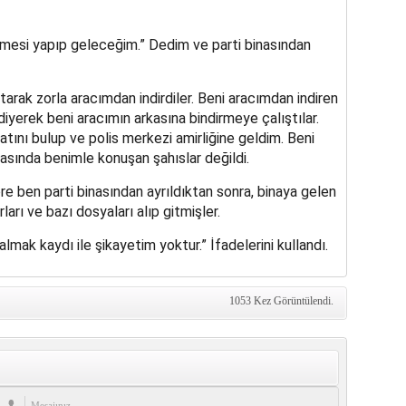
mesi yapıp geleceğim.” Dedim ve parti binasından
arak zorla aracımdan indirdiler. Beni aracımdan indiren
iyerek beni aracımın arkasına bindirmeye çalıştılar.
tını bulup ve polis merkezi amirliğine geldim. Beni
inasında benimle konuşan şahıslar değildi.
e ben parti binasından ayrıldıktan sonra, binaya gelen
rları ve bazı dosyaları alıp gitmişler.
lmak kaydı ile şikayetim yoktur.” İfadelerini kullandı.
1053 Kez Görüntülendi.