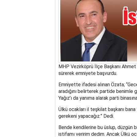
MHP Vezirköprü İlçe Başkanı Ahmet Ö
sürerek emniyete başvurdu.
Emniyette ifadesi alınan Özata; “Gece 
aradığını belirterek partide benimle g
Yağız’ı da yanıma alarak parti binasın
Ülkü ocakları il teşkilat başkanı bana
gerekeni yapacağız.” Dedi.
Bende kendilerine bu üslup, düzgün bir
istifamı veririm dedim. Ancak Ülkü oca