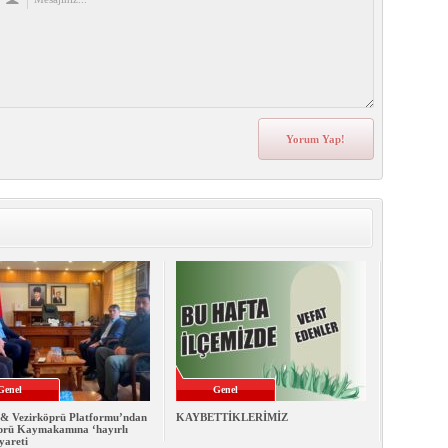
Genel
Genel
& Vezirköprü Platformu’ndan
KAYBETTİKLERİMİZ
prü Kaymakamına ‘hayırlı
iyareti