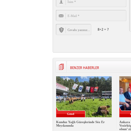
8+2 = ?
BENZER HABERLER
Genel
Kunduz Yağlı Güreşlerinde Söz Er
Ankara 
Meydanında
Vezirkö
olsun’ z