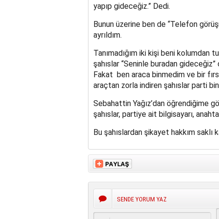
yapıp gideceğiz.” Dedi.
Bunun üzerine ben de “Telefon görüş
ayrıldım.
Tanımadığım iki kişi beni kolumdan tut
şahıslar “Seninle buradan gideceğiz” d
Fakat ben araca binmedim ve bir fırsa
araçtan zorla indiren şahıslar parti b
Sebahattin Yağız’dan öğrendiğime gör
şahıslar, partiye ait bilgisayarı, anahta
Bu şahıslardan şikayet hakkım saklı ka
SENDE YORUM YAZ