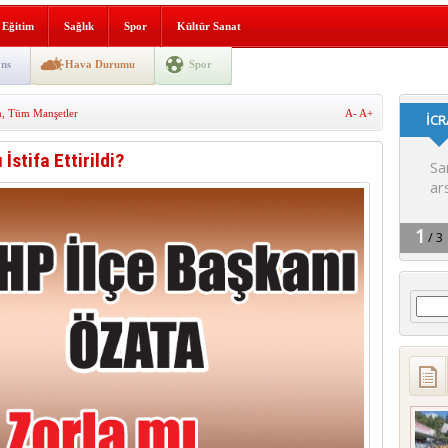
i yeni hizmet binası açıldı
Eğitim
Sağlık
Spor
Kültür Sanat
SLENME
ns
Hava Durumu
Spor
m
,
Tüm Manşetler
A-
A+
depremi yaşandı!
stifa Ettirildi?
Arama