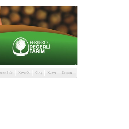
itene Ekle
Kayıt Ol
Giriş
Künye
İletişim