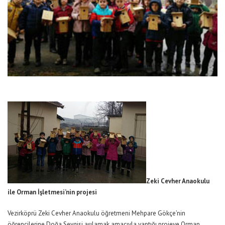
Zeki
Cevher
Anaokulu
ile
Orman
İşletmesi’nin
projesi
Vezirköprü Zeki Cevher Anaokulu öğretmeni Mehpare Gökçe’nin
öğrencilerine Doğa Sevgisi aşılamak amacıyla yaptığı projeye Orman