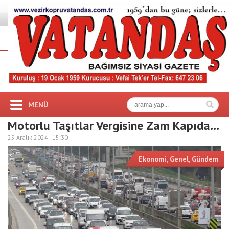
MENÜ
Motorlu Taşıtlar Vergisine Zam Kapıda…
25 Aralık 2024 -
15:30
Ekonomi
,
Genel
,
Gündem