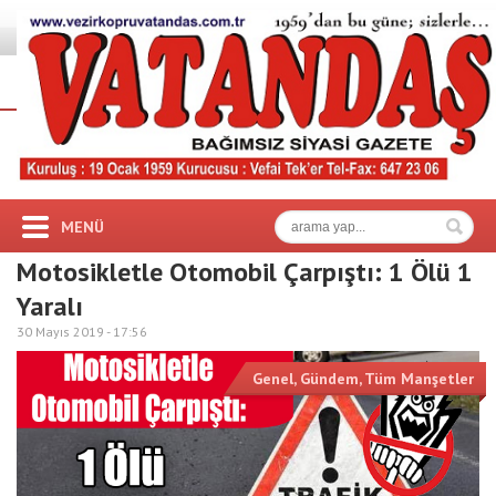
MENÜ
Motosikletle Otomobil Çarpıştı: 1 Ölü 1
Yaralı
30 Mayıs 2019 -
17:56
Genel
,
Gündem
,
Tüm Manşetler