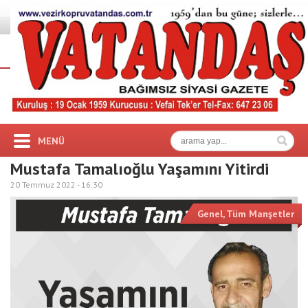
MENÜ
Mustafa Tamalıoğlu Yaşamını Yitirdi
20 Temmuz 2022 -
16:30
Genel
,
Tüm Manşetler